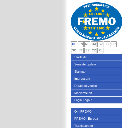
DE
EN
NL
DA
SV
FI
FR
NO
IT
ES
CZ
PL
Startside
Seneste update
Sitemap
Impressum
Databeskyttelse
Medlemskab
Login-Logout
Om FREMO
FREMO i Europa
Træfkalender