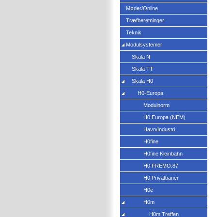
Møder/Online
Træfberetninger
Teknik
Modulsystemer
Skala N
Skala TT
Skala H0
H0-Europa
Modulnorm
H0 Europa (NEM)
Havn/Industri
H0fine
H0fine Kleinbahn
H0 FREMO:87
H0 Privatbaner
H0e
H0m
H0m Treffen