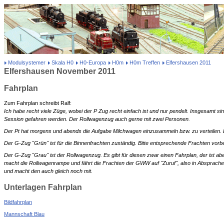
Modulsystemer
Skala H0
H0-Europa
H0m
H0m Treffen
Elfershausen 2011
Elfershausen November 2011
Fahrplan
Zum Fahrplan schreibt Ralf:
Ich habe recht viele Züge, wobei der P Zug recht einfach ist und nur pendelt. Insgesamt si
Session gefahren werden. Der Rollwagenzug auch gerne mit zwei Personen.
Der Pt hat morgens und abends die Aufgabe Milchwagen einzusammeln bzw. zu verteilen. Di
Der G-Zug "Grün" ist für die Binnenfrachten zuständig. Bitte entsprechende Frachten vorbe
Der G-Zug "Grau" ist der Rollwagenzug. Es gibt für diesen zwar einen Fahrplan, der ist ab
macht die Rollwagenrampe und fährt die Frachten der GWW auf "Zuruf", also in Absprache m
und macht den auch gleich noch mit.
Unterlagen Fahrplan
Bildfahrplan
Mannschaft Blau