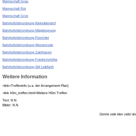
Mannschaft Grau
Mannschaft Rot
Mannschaft Grün
Bahnhofsfahrordnung Kleinoldendorf
Bahnhofsfahrordnung Mägdesprung
Bahnhofsfahrordnung Poortvliet
Bahnhofsfahrordnung Westenrode
Bahnhofsfahrordnung Zalmhaven
Bahnhofsfahrordnung Friedrichshöhe
Bahnhofsfahrordnung Sbf Leibfarth
Weitere Information
<link>Treffeninfo (u.a. der Arrangement-Plan)
<link h0m_treffen.html>Weitere H0m Treffen
Text: N.N.
Bilder: N.N.
Denne side blev sidst än