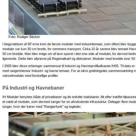
Foto: Rüdiger Bäcker
I begyndelsen af 90´erne kom de første moduler med industritemaer, som oftest blev bygg
moduler var kun 30 cm brede, for nemmere transport. Cirka 10 år senere blev temaet Havn
50 cm bredde. Man blev enige om af lave sporet i den ene side af modulet, for derved be
ligenende. Dette blev afprøvet på Regionaltræf og diskuteret. Moduler med bredde over 50
I 2005 blev disse erfaringer sammensat til Industri og Havneprofiludkastet IH05. Til dato er 
med rangerintensiv Industri- og havne temaer. For at sikre gnidningsløs sammensætning 
vekselmoduler med forskellige profiler.
På Industri og Havnebaner
IH-Moduler benyttes både af privatbaner og de enkelte statsbaner. Alt efter træffet tilpasses 
et væld af moduler, som dermed sørger for en afvekslende infrastuktur. Deltager flere modu
tunger, hvor der kører med "Rangierfunk" og togleder.