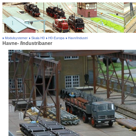
Modulsystemer
Skala H0
H0-Europa
Havn/Industri
Havne- /Industribaner