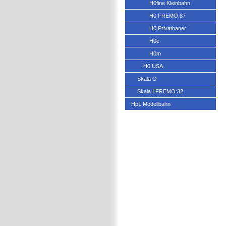
H0fine Kleinbahn
H0 FREMO:87
H0 Privatbaner
H0e
H0m
H0 USA
Skala O
Skala I FREMO:32
Hp1 Modellbahn