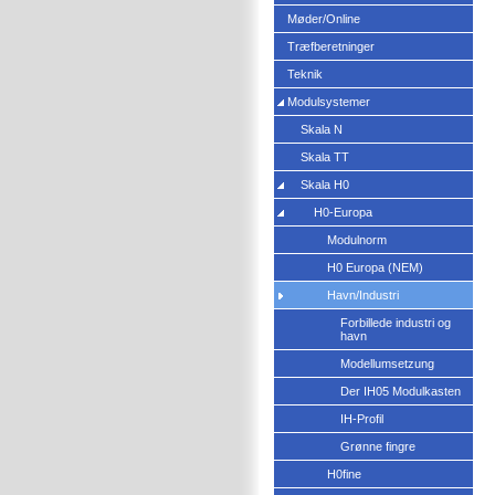
Møder/Online
Træfberetninger
Teknik
Modulsystemer
Skala N
Skala TT
Skala H0
H0-Europa
Modulnorm
H0 Europa (NEM)
Havn/Industri
Forbillede industri og
havn
Modellumsetzung
Der IH05 Modulkasten
IH-Profil
Grønne fingre
H0fine