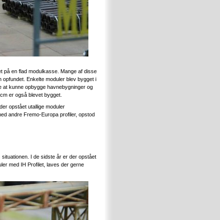
et på en flad modulkasse. Mange af disse
 opfundet. Enkelte moduler blev bygget i
dre at kunne opbygge havnebygninger og
 cm er også blevet bygget.
der opstået utallige moduler
med andre Fremo-Europa profiler, opstod
situationen. I de sidste år er der opstået
ler med IH Profilet, laves der gerne