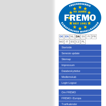
DE
EN
NL
DA
SV
FI
FR
NO
IT
ES
CZ
PL
Startside
Seneste update
Sitemap
Impressum
Databeskyttelse
Medlemskab
Login-Logout
Om FREMO
FREMO i Europa
Træfkalender