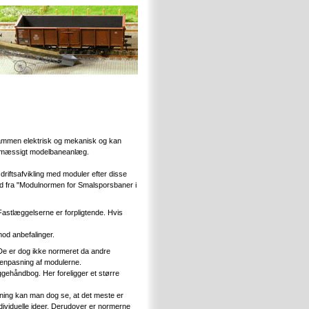
ammen elektrisk og mekanisk og kan
iftsmæssigt modelbaneanlæg.
driftsafvikling med moduler efter disse
ud fra "Modulnormen for Smalsporsbaner i
Fastlæggelserne er forpligtende. Hvis
od anbefalinger.
De er dog ikke normeret da andre
menpasning af modulerne.
ehåndbog. Her foreligger et større
ing kan man dog se, at det meste er
individuelle ideer. Derudover er normerne