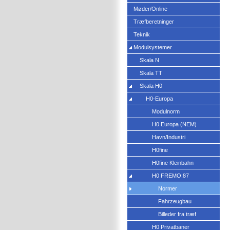
Møder/Online
Træfberetninger
Teknik
Modulsystemer
Skala N
Skala TT
Skala H0
H0-Europa
Modulnorm
H0 Europa (NEM)
Havn/Industri
H0fine
H0fine Kleinbahn
H0 FREMO:87
Normer
Fahrzeugbau
Billeder fra træf
H0 Privatbaner