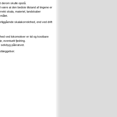
et derom skulle opstå.
d være at den bedste tilstand af tingene er
orrekt skala, materiel, landskaber
 målet.
erliggående skalakorrekthed, end ved drift
shed ved lokomotiver er tid og kostbare
 eventuelt fjedring.
en selvbyg påkrævet.
stlæggelser.