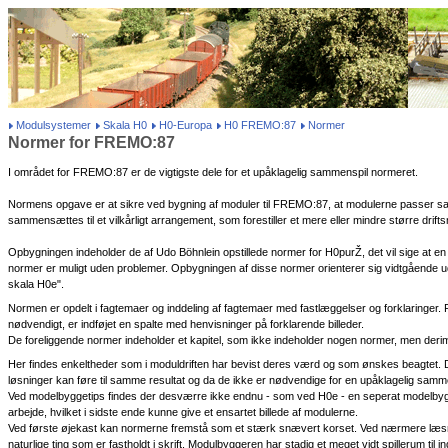
Modulsystemer
Skala H0
H0-Europa
H0 FREMO:87
Normer
Normer for FREMO:87
I området for FREMO:87 er de vigtigste dele for et upåklagelig sammenspil normeret.
Normens opgave er at sikre ved bygning af moduler til FREMO:87, at modulerne passer s
sammensættes til et vilkårligt arrangement, som forestiller et mere eller mindre større dr
Opbygningen indeholder de af Udo Böhnlein opstillede normer for H0purŽ, det vil sige at en 
normer er muligt uden problemer. Opbygningen af disse normer orienterer sig vidtgående 
skala H0e".
Normen er opdelt i fagtemaer og inddeling af fagtemaer med fastlæggelser og forklaringer. 
nødvendigt, er indføjet en spalte med henvisninger på forklarende billeder.
De foreliggende normer indeholder et kapitel, som ikke indeholder nogen normer, men derim
Her findes enkeltheder som i moduldriften har bevist deres værd og som ønskes beagtet. 
løsninger kan føre til samme resultat og da de ikke er nødvendige for en upåklagelig sam
Ved modelbyggetips findes der desværre ikke endnu - som ved H0e - en seperat modelbygg
arbejde, hvilket i sidste ende kunne give et ensartet billede af modulerne.
Ved første øjekast kan normerne fremstå som et stærk snævert korset. Ved nærmere læsn
naturlige ting som er fastholdt i skrift. Modulbyggeren har stadig et meget vidt spillerum til 