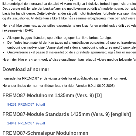
ikke endelige i den forstand, at det altid vil være muligt at indskrive forbedringer, hvis ønsk
Det øverste mål for alle der beskæftiger sig med bygning og drift af modeljernbane, bør alti
basis for handlingerne. Dette betyder at der så vidt muligt tilstræbes forbillederette spor i k
og driftssituationer. Alt dette kan sikkert ikke nås i samme arbejdsgang, men bør altid være
Her skal ikke glemmes, at der stilles væsentlig højere krav for en gnidningsløs drift ved yd
i eksempelvis H0-RE:
Alle spor bygges i hånden; sporskifter og spor kan ikke købes færdige.
Der findes intet materiel der kan tages ud af emballagen og sættes på sporet; isærdele
ombygninger nødvendige. Vogne skal ved siden af ombygning udstyres med 3 punktsleje,
Omgivelserne skal passe til materiellet og de storstillede sporanlæg; også her er meg
Hvem der ikke er skræmt væk af disse opstillinger, kan roligt gå videre med de følgende fa
Download af normer
I området for FREMO:87 er de vigtigste dele for et upåklagelig sammenspil normeret.
Herunder findes der normer til download (for tiden Version 9.0 af 06.09.2006)
FREMO87-Modulnorm 1435mm (Vers. 9) [D]
94281_FREMO87_9d.pdf
FREMO87-Module Standards 1435mm (Vers. 9) [english]
24941_FREMO87_9e.pdf
FREMO87-Schmalspur Modulnormen