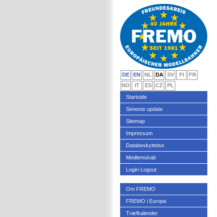
DE
EN
NL
DA
SV
FI
FR
NO
IT
ES
CZ
PL
Startside
Seneste update
Sitemap
Impressum
Databeskyttelse
Medlemskab
Login-Logout
Om FREMO
FREMO i Europa
Træfkalender