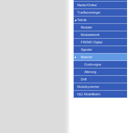
Møder/Online
Træfberetninger
Teknik
Moduler
Modulelektrik
FREMO Digital
Signaler
Materiel
Godsvogne
Alterung
Drift
Modulsystemer
Hp1 Modellbahn