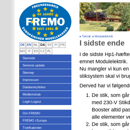
Teknik
Modulelektrik
I sidste ende
DE
EN
NL
DA
SV
FI
FR
NO
IT
ES
CZ
PL
I de sidste Hp1-hæfter
Startside
emnet Modulelektrik.
Seneste update
Nu mangler vi kun en 
Sitemap
stiksystem skal vi brug
Impressum
Derved har vi følgend
Databeskyttelse
De stik, som går
Medlemskab
med 230-V Stikd
Login-Logout
Booster altid pas
Om FREMO
alle elementer 
FREMO i Europa
De stik, som går
Træfkalender