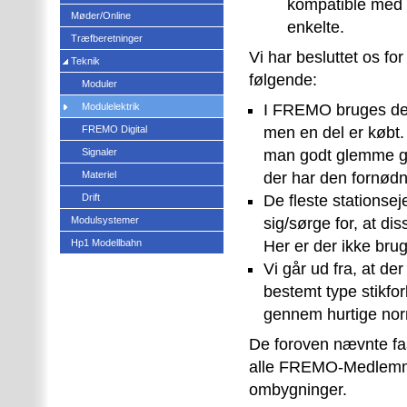
kompatible med 2
Møder/Online
enkelte.
Træfberetninger
Vi har besluttet os fo
Teknik
følgende:
Moduler
Modulelektrik
I FREMO bruges de
FREMO Digital
men en del er købt.
Signaler
man godt glemme gara
Materiel
der har den fornødn
Drift
De fleste stationse
Modulsystemer
sig/sørge for, at d
Hp1 Modellbahn
Her er der ikke bru
Vi går ud fra, at d
bestemt type
stikfo
gennem hurtige nor
De foroven nævnte fas
alle FREMO-Medlemmer
ombygninger.