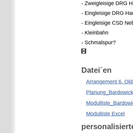
- Zweigleisige DRG 
- Eingleisige DRG H
- Eingleisige CSD N
- Kleinbahn
- Schmalspur?
Datei´en
Arrangement 6. Old-
Planung_Bardowic
Modulliste_Bardow
Modulliste Excel
personalisier