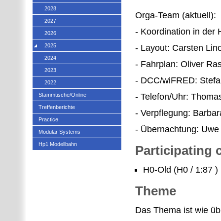
2028
Orga-Team (aktuell):
2027
- Koordination in der 
2026
2025
- Layout: Carsten Lin
2024
- Fahrplan: Oliver Ra
2023
- DCC/wiFRED: Stefa
2022
Stammtische/Online
- Telefon/Uhr: Thom
Treffenberichte
- Verpflegung: Barba
Practice
- Übernachtung: Uwe
Modular Systems
Hp1 Modellbahn
Participating
H0-Old (H0 / 1:87 )
Theme
Das Thema ist wie ü