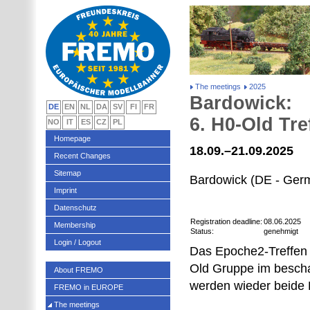
The meetings
2025
Bardowick:
DE
EN
NL
DA
SV
FI
FR
6. H0-Old Tre
NO
IT
ES
CZ
PL
Homepage
18.09.–21.09.2025
Recent Changes
Sitemap
Bardowick (DE - Ger
Imprint
Datenschutz
Registration deadline:
08.06.2025
Membership
Status:
genehmigt
Login / Logout
Das Epoche2-Treffen i
Old Gruppe im bescha
About FREMO
werden wieder beide 
FREMO in EUROPE
The meetings