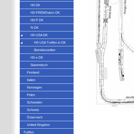
H0 DK
H0-FREMOdern DK
H0-P DK
N-DK
H0-USA DK
H0-USA Treffen in DK
Betriebsstellen
H0-e DK
Stammtisch
Finnland
Italien
Norwegen
Polen
Schweden
Schweiz
Österreich
United Kingdom
Treffen