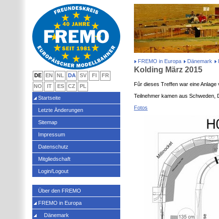
FREMO in Europa
Dänemark
Kolding März 2015
DE
EN
NL
DA
SV
FI
FR
Fûr dieses Treffen war eine Anlage
NO
IT
ES
CZ
PL
Teilnehmer kamen aus Schweden, 
Startseite
Fotos
Letzte Änderungen
Sitemap
Impressum
Datenschutz
Mitgliedschaft
Login/Logout
Über den FREMO
FREMO in Europa
Dänemark