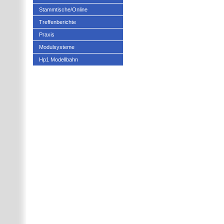
Stammtische/Online
Treffenberichte
Praxis
Modulsysteme
Hp1 Modellbahn