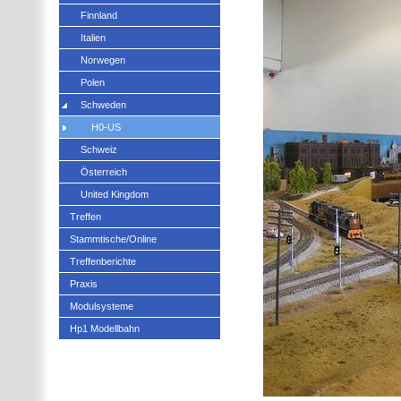
Finnland
Italien
Norwegen
Polen
Schweden
H0-US
Schweiz
Österreich
United Kingdom
Treffen
Stammtische/Online
Treffenberichte
Praxis
Modulsysteme
Hp1 Modellbahn