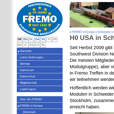
FREMO in Europa
Schweden
H0 USA in Sc
DE
EN
NL
DA
SV
FI
FR
NO
IT
ES
CZ
PL
Seit Herbst 2009 gibt
Startseite
Southwest Division 
Letzte Änderungen
Die meisten Mitglied
Sitemap
Modulgruppe), aber v
Impressum
in Fremo Treffen in d
Datenschutz
wir teilnehmen werden
Mitgliedschaft
Hoffentlich werden wi
Login/Logout
Modulen in Schweden z
Über den FREMO
Stockholm, zusammen
FREMO in Europa
erreicht haben.
Dänemark