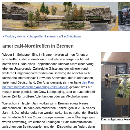
Modulsysteme
Baugröße N
americaN
Aktivitäten
americaN-Nordtreffen in Bremen
Wieder im Schuppen Eins in Bremen, waren wir nun für unser
Nordtreffen in der ehemaligen Kunstgalerie untergebracht und
hatten den Luxus eines Teppichbodens und vor allem eines völlig
ebenen Untergrunds. Zahlreiche Gäste aus der näheren und
weiteren Umgebung verstärkten am Samstag die ohnehin nicht
schwache internationale Crew aus Schweden, den Niederlanden,
Italien und Deutschland. Der Arrangementzeichner hatte
den Raum
bis zum buchstäblichen Anschlag voller Module
geplant, was auf
Kosten einer gemütlichen Crew Lounge ging, aber es hatte ohnehin
keiner Zeit für größere Ablenkungen oder gar Alkoholkonsum.
Wie schon im letzten Jahr wollten wir in Bremen etwas Neues
ausprobieren. Da nach den modernen Fahrzeugen in 2016 dieses
Jahr mit Dampfloks gefahren werden sollte, lag es nahe, den Betrieb
mit Timetable & Train Order zu organisieren. Einige Überlegungen
Das aufgebaute Arr
waren notwendig, um einfache Lösungen für die Kommunikation
zwischen den Betriebsstellen und dem Dispatcher zu finden, denn