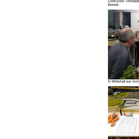
Gedruckte Timetable
Betrieb
In Whitehall war imm