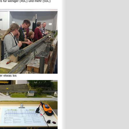
s für weniger (45C) und mehr (55C)
er etwas los