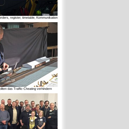
orders, register, timetable, Kommunikation
lten das Traffic-Cheating verhindern