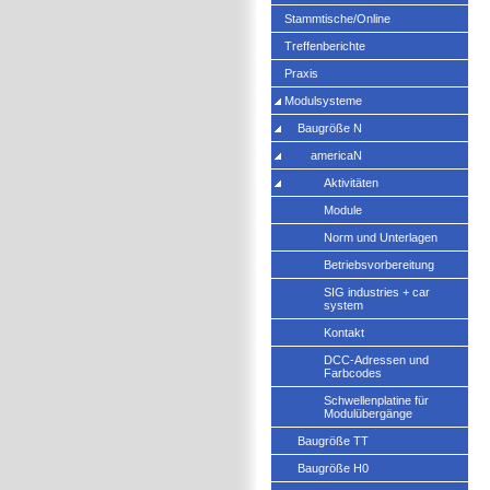
Stammtische/Online
Treffenberichte
Praxis
Modulsysteme
Baugröße N
americaN
Aktivitäten
Module
Norm und Unterlagen
Betriebsvorbereitung
SIG industries + car
system
Kontakt
DCC-Adressen und
Farbcodes
Schwellenplatine für
Modulübergänge
Baugröße TT
Baugröße H0