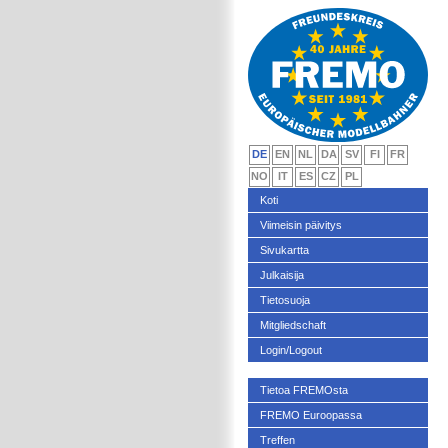
DE
EN
NL
DA
SV
FI
FR
NO
IT
ES
CZ
PL
Koti
Viimeisin päivitys
Sivukartta
Julkaisija
Tietosuoja
Mitgliedschaft
Login/Logout
Tietoa FREMOsta
FREMO Euroopassa
Treffen