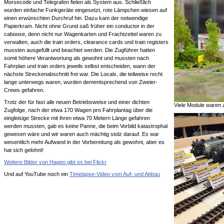
Morsecode und Telegrafen fielen als System aus. Schließlich
wurden einfache Funkgeräte eingesetzt, rote Lämpchen wiesen auf
einen erwünschten Durchruf hin. Dazu kam der notwendige
Papierkram. Nicht ohne Grund saß früher ein conductor in der
caboose, denn nicht nur Wagenkarten und Frachtzettel waren zu
verwalten, auch die train orders, clearance cards und train registers
mussten ausgefüllt und beachtet werden. Die Zugführer hatten
somit höhere Verantwortung als gewohnt und mussten nach
Fahrplan und train orders jeweils selbst entscheiden, wann der
nächste Streckenabschnitt frei war. Die Locals, die teilweise recht
lange unterwegs waren, wurden dementsprechend von Zweier-
Crews gefahren.
Trotz der für fast alle neuen Betriebsweise und einer dichten
Viele Module waren 
Zugfolge, nach der etwa 170 Wagen pro Fahrplantag über die
eingleisige Strecke mit ihren etwa 70 Metern Länge gefahren
werden mussten, gab es keine Panne, die beim Vorbild katastrophal
gewesen wäre und wir waren auch mächtig stolz darauf. Es war
wesentlich mehr Aufwand in der Vorbereitung als gewohnt, aber es
hat sich gelohnt!
Weitere Bilder von Hagen gibt es bei Flickr
Und auf YouTube noch ein
Timelapse-Video vom Auf- und Abbau