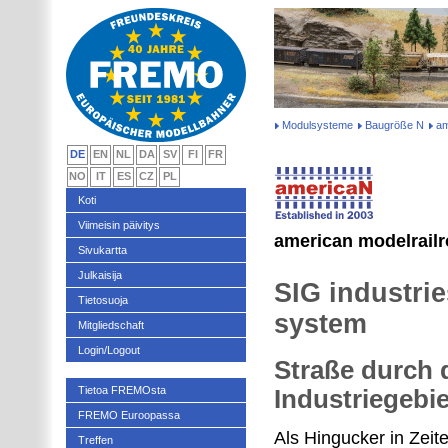
Modulsysteme
Baugröße N
am
DE
EN
NL
DA
SV
FI
FR
NO
IT
ES
CZ
PL
Koti
Viimeisin päivitys
american modelrailr
Sivukartta
Julkaisija
SIG industrie
Tietosuoja
system
Mitgliedschaft
Login/Logout
Straße durch 
Tietoa FREMOsta
Industriegebie
FREMO Euroopassa
Als Hingucker in Zeit
Treffen