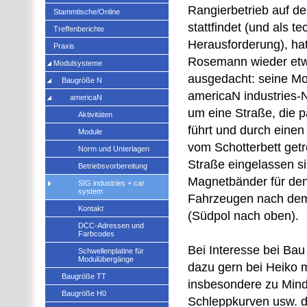
Rangierbetrieb auf d
Stammtische/Online
stattfindet (und als t
Treffenberichte
Herausforderung), hat
Praxis
Rosemann wieder et
Modulsysteme
ausgedacht: seine Mo
Baugröße N
americaN industries-
americaN
um eine Straße, die p
Aktivitäten
führt und durch einen
Module
vom Schotterbett getre
Norm und Unterlagen
Straße eingelassen s
Betriebsvorbereitung
Magnetbänder für den
SIG industries + car
system
Fahrzeugen nach dem
Kontakt
(Südpol nach oben).
DCC-Adressen und
Farbcodes
Bei Interesse bei Bau
Schwellenplatine für
Modulübergänge
dazu gern bei Heiko 
Baugröße TT
insbesondere zu Mind
Baugröße H0
Schleppkurven usw. d