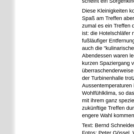
scheint ein Sorgenkin
Diese Kleinigkeiten 
Spaß am Treffen aber
zumal es ein Treffen
ist: die Hotelschläfer 
fußläufiger Entfernun
auch die "kulinarisch
Abendessen waren led
kurzen Spaziergang 
überraschenderweise 
der Turbinenhalle trotz
Aussentemperaturen
Wohlfühlklima, so das
mit ihrem ganz speziel
zukünftige Treffen du
engere Wahl kommen 
Text: Bernd Schneide
Fotos: Peter Gössel,