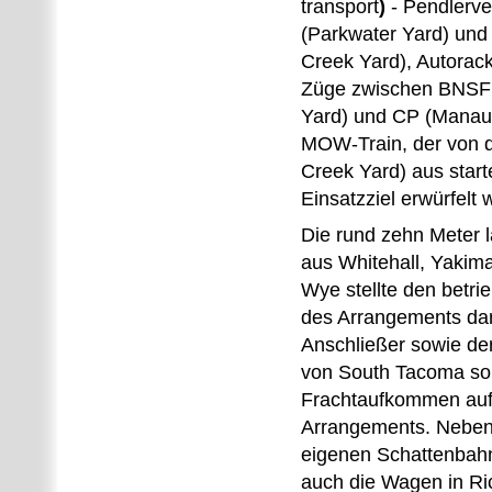
transport
)
- Pendlerv
(Parkwater Yard) un
Creek Yard), Autorack
Züge zwischen BNSF
Yard) und CP (Manau
MOW-Train, der von 
Creek Yard) aus star
Einsatzziel erwürfelt 
Die rund zehn Meter 
aus Whitehall, Yakim
Wye stellte den betrie
des Arrangements dar
Anschließer sowie der
von South Tacoma sor
Frachtaufkommen auf
Arrangements. Nebe
eigenen Schattenbah
auch die Wagen in R