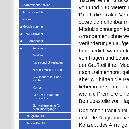
Tischen ein eindrucks
Stammtische/Online
von rund 130 Metern 
Treffenberichte
Durch die exakte Ver
Praxis
sowie den offenbar m
Modulsysteme
Modulzeichnungen ko
Baugröße N
Arrangement ohne we
americaN
Veränderungen aufge
Aktivitäten
bedauerlich war der ku
Module
von Hagen und Leand
Norm und Unterlagen
der Großteil ihrer Mo
Betriebsvorbereitung
nach Delmenhorst ge
SIG industries + car
aber wir hätten die Be
system
lieber in persona da
Kontakt
war die Premiere ein
DCC-Adressen und
Farbcodes
Betriebsstelle von Ha
Schwellenplatine für
Modulübergänge
Das schon traditionel
Baugröße TT
erstellte
Diagramm
ve
Baugröße H0
Konzept des Arrange