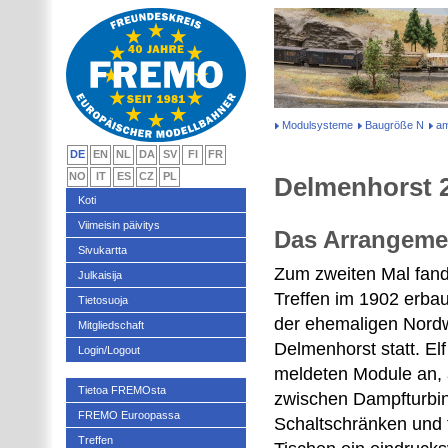
Modulsysteme
Baugröße N
am
DE
EN
NL
DA
SV
FI
FR
NO
IT
ES
CZ
PL
Delmenhorst 
Koti
Viimeisin päivitys
Das Arrangeme
Sivukartta
Zum zweiten Mal fan
Julkaisija
Treffen im 1902 erba
Tietosuoja
der ehemaligen Nordw
Mitgliedschaft
Delmenhorst statt. El
Login/Logout
meldeten Module an,
Tietoa FREMOsta
zwischen Dampfturbin
FREMO Euroopassa
Schaltschränken und 
Treffen