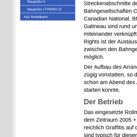
Baugröße 0
Streckenabschnitte de
Baugröße I FREMO:32
Bahngesellschaften C
Hp1 Modellbahn
Canadian National, 
Gatineau sind rund u
miteinander verknüpf
Rights ist der Austa
zwischen den Bahnge
möglich.
Der Aufbau des Arran
zügig vonstatten, so 
schon am Abend des 
starten konnte.
Der Betrieb
Das eingesetzte Rollm
dem Zeitraum 2005 +,
reichlich Graffitis a
sind typisch für dies