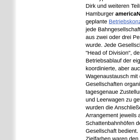
Dirk und weiteren Te
Hamburger
america
geplante
Betriebskon
jede Bahngesellschaf
aus zwei oder drei P
wurde. Jede Gesellsch
"Head of Division", de
Betriebsablauf der ei
koordinierte, aber au
Wagenaustausch mit 
Gesellschaften organi
tagesgenaue Zustellu
und Leerwagen zu gew
wurden die Anschließ
Arrangement jeweils 
Schattenbahnhöfen d
Gesellschaft bedient.
Zielfarben waren den 