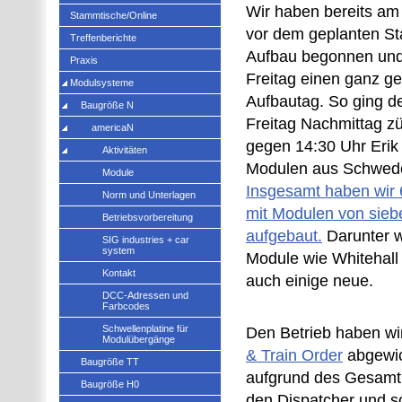
Wir haben bereits am
Stammtische/Online
vor dem geplanten St
Treffenberichte
Aufbau begonnen un
Praxis
Freitag einen ganz g
Modulsysteme
Aufbautag. So ging d
Baugröße N
Freitag Nachmittag z
americaN
gegen 14:30 Uhr Erik
Aktivitäten
Modulen aus Schweden
Module
Insgesamt haben wir
Norm und Unterlagen
mit Modulen von sieb
Betriebsvorbereitung
aufgebaut.
Darunter 
SIG industries + car
system
Module wie Whitehall 
Kontakt
auch einige neue.
DCC-Adressen und
Farbcodes
Schwellenplatine für
Den Betrieb haben w
Modulübergänge
& Train Order
abgewic
Baugröße TT
aufgrund des Gesamt
Baugröße H0
den Dispatcher und s