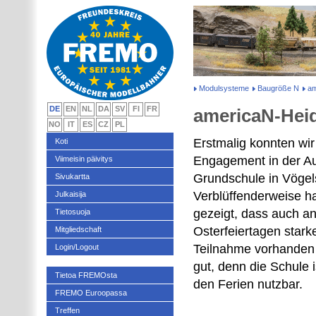
Modulsysteme
Baugröße N
am
DE
EN
NL
DA
SV
FI
FR
americaN-Heid
NO
IT
ES
CZ
PL
Erstmalig konnten wi
Koti
Engagement in der Au
Viimeisin päivitys
Grundschule in Vögels
Sivukartta
Verblüffenderweise h
Julkaisija
gezeigt, dass auch a
Tietosuoja
Osterfeiertagen starke
Mitgliedschaft
Teilnahme vorhanden
Login/Logout
gut, denn die Schule is
Tietoa FREMOsta
den Ferien nutzbar.
FREMO Euroopassa
Treffen