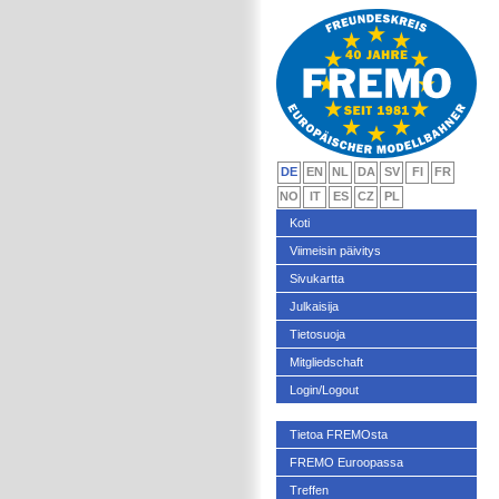
DE
EN
NL
DA
SV
FI
FR
NO
IT
ES
CZ
PL
Koti
Viimeisin päivitys
Sivukartta
Julkaisija
Tietosuoja
Mitgliedschaft
Login/Logout
Tietoa FREMOsta
FREMO Euroopassa
Treffen