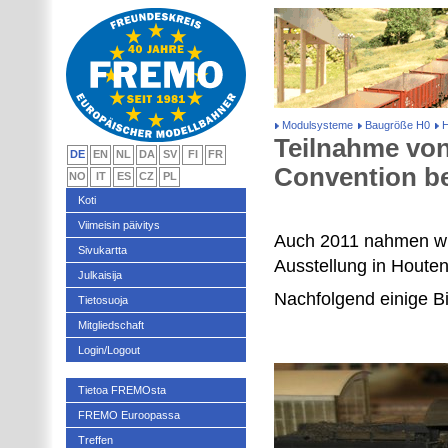
Modulsysteme
Baugröße H0
H
Teilnahme von
DE
EN
NL
DA
SV
FI
FR
Convention be
NO
IT
ES
CZ
PL
Koti
Viimeisin päivitys
Auch 2011 nahmen wir
Sivukartta
Ausstellung in Houten 
Julkaisija
Nachfolgend einige Bi
Tietosuoja
Mitgliedschaft
Login/Logout
Tietoa FREMOsta
FREMO Euroopassa
Treffen