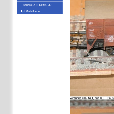
Baugröße I FREMO:32
Hp1 Modellbahn
Winfrieds G02 Nr.1, aus D.I.T. Baus