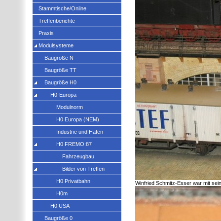
Stammtische/Online
Treffenberichte
Praxis
Modulsysteme
Baugröße N
Baugröße TT
Baugröße H0
H0-Europa
Modulnorm
H0 Europa (NEM)
Industrie und Hafen
H0 FREMO:87
Fahrzeugbau
Bilder von Treffen
H0 Privatbahn
Winfried Schmitz-Esser war mit se
H0m
H0 USA
Baugröße 0