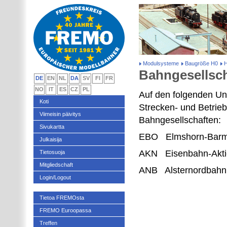
Modulsysteme
Baugröße H0
H
Bahngesellsc
DE
EN
NL
DA
SV
FI
FR
NO
IT
ES
CZ
PL
Auf den folgenden Un
Koti
Strecken- und Betrie
Viimeisin päivitys
Bahngesellschaften:
Sivukartta
EBO Elmshorn-Barms
Julkaisija
AKN Eisenbahn-Aktie
Tietosuoja
Mitgliedschaft
ANB Alsternordbahn
Login/Logout
Tietoa FREMOsta
FREMO Euroopassa
Treffen