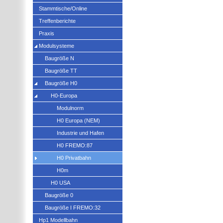
Stammtische/Online
Treffenberichte
Praxis
Modulsysteme
Baugröße N
Baugröße TT
Baugröße H0
H0-Europa
Modulnorm
H0 Europa (NEM)
Industrie und Hafen
H0 FREMO:87
H0 Privatbahn
H0m
H0 USA
Baugröße 0
Baugröße I FREMO:32
Hp1 Modellbahn