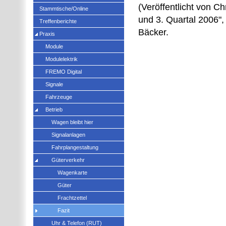
(Veröffentlicht von C
Stammtische/Online
und 3. Quartal 2006"
Treffenberichte
Bäcker.
Praxis
Module
Modulelektrik
FREMO Digital
Signale
Fahrzeuge
Betrieb
Wagen bleibt hier
Signalanlagen
Fahrplangestaltung
Güterverkehr
Wagenkarte
Güter
Frachtzettel
Fazit
Uhr & Telefon (RUT)