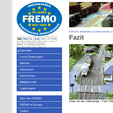
Praxis
Betrieb
Güterverkehr
Fazit
DE
EN
NL
DA
SV
FI
FR
NO
IT
ES
CZ
PL
Startseite
Letzte Änderungen
Sitemap
Impressum
Datenschutz
Mitgliedschaft
Login/Logout
Über den FREMO
Güter an der Laderampe - Foto: Ol
FREMO in Europa
Treffen