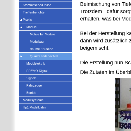
Beimischung von Tief
Stammtische/Online
Trotzdem - dafür sorgt
Treffenberichte
erhalten, was bei Modu
Praxis
Module
Bei der Herstellung 
Motive für Module
dann wird zusätzlich
Modulbau
beigemischt.
Bäume / Büsche
Quarzsandspachtel
Die Erstellung nun Schr
Modulelektrik
FREMO Digital
Die Zutaten im Überbl
Signale
Fahrzeuge
Betrieb
Modulsysteme
Hp1 Modellbahn