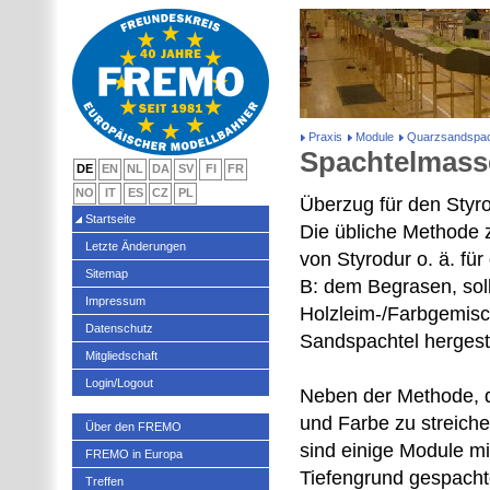
Praxis
Module
Quarzsandspac
Spachtelmass
DE
EN
NL
DA
SV
FI
FR
NO
IT
ES
CZ
PL
Überzug für den Styr
Startseite
Die übliche Methode 
Letzte Änderungen
von Styrodur o. ä. fü
Sitemap
B: dem Begrasen, sol
Impressum
Holzleim-/Farbgemis
Datenschutz
Sandspachtel hergeste
Mitgliedschaft
Login/Logout
Neben der Methode, 
und Farbe zu streich
Über den FREMO
sind einige Module m
FREMO in Europa
Tiefengrund gespachte
Treffen