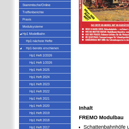
Stammtische/Online
Treffenberichte
Praxis
Modulsysteme
Hp1 Modellbahn
Hp1-nächste Hefte
Hp1-bereits erschienen
Hp1 Heft 2/2026
Hp1 Heft 1/2026
Hp1 Heft 2025
Hp1 Heft 2024
Hp1 Heft 2023
Hp1 Heft 2022
Hp1 Heft 2021
Hp1 Heft 2020
Inhalt
Hp1 Heft 2019
FREMO Modulbau
Hp1 Heft 2018
Schattenbahnhöfe u
Hp1 Heft 2017