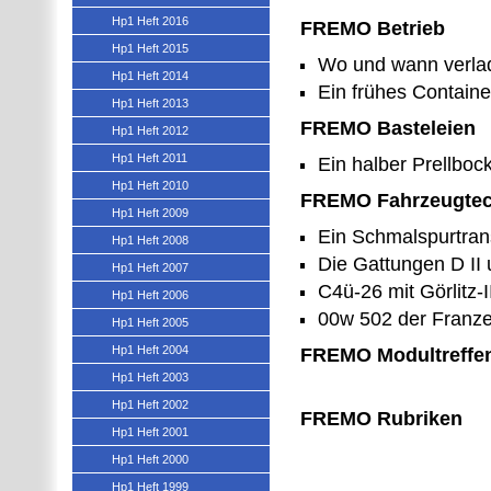
Hp1 Heft 2016
FREMO Betrieb
Hp1 Heft 2015
Wo und wann verlad
Hp1 Heft 2014
Ein frühes Contain
Hp1 Heft 2013
FREMO Basteleien
Hp1 Heft 2012
Hp1 Heft 2011
Ein halber Prellbock
Hp1 Heft 2010
FREMO Fahrzeugtec
Hp1 Heft 2009
Ein Schmalspurtrans
Hp1 Heft 2008
Die Gattungen D II 
Hp1 Heft 2007
C4ü-26 mit Görlitz-
Hp1 Heft 2006
00w 502 der Franz
Hp1 Heft 2005
Hp1 Heft 2004
FREMO Modultreffe
Hp1 Heft 2003
Hp1 Heft 2002
FREMO Rubriken
Hp1 Heft 2001
Hp1 Heft 2000
Hp1 Heft 1999