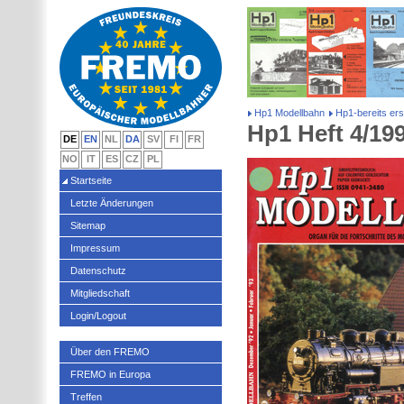
Hp1 Modellbahn
Hp1-bereits er
Hp1 Heft 4/19
DE
EN
NL
DA
SV
FI
FR
NO
IT
ES
CZ
PL
Startseite
Letzte Änderungen
Sitemap
Impressum
Datenschutz
Mitgliedschaft
Login/Logout
Über den FREMO
FREMO in Europa
Treffen