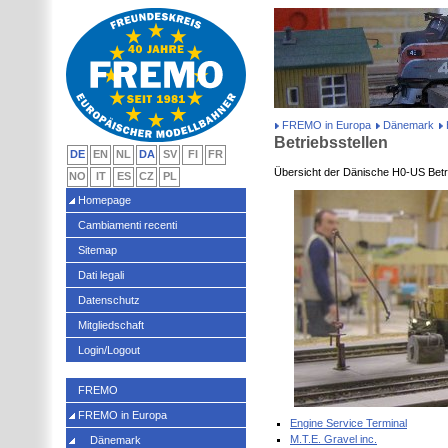
FREMO in Europa
Dänemark
Betriebsstellen
DE
EN
NL
DA
SV
FI
FR
Übersicht der Dänische H0-US Betri
NO
IT
ES
CZ
PL
Homepage
Cambiamenti recenti
Sitemap
Dati legali
Datenschutz
Mitgliedschaft
Login/Logout
FREMO
FREMO in Europa
Engine Service Terminal
M.T.E. Gravel inc.
Dänemark