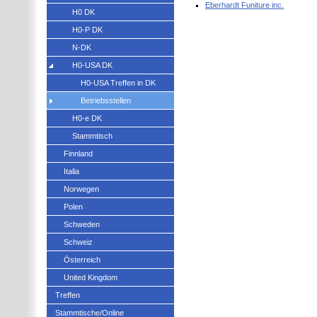
Eberhardt Funiture inc.
H0 DK
H0-P DK
N-DK
H0-USA DK
H0-USA Treffen in DK
Betriebsstellen
H0-e DK
Stammtisch
Finnland
Italia
Norwegen
Polen
Schweden
Schweiz
Österreich
United Kingdom
Treffen
Stammtische/Online