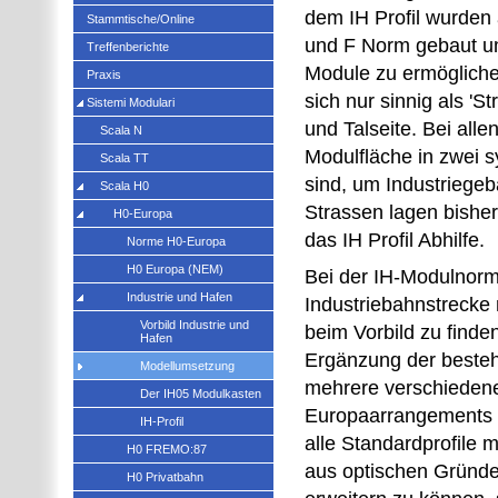
dem IH Profil wurden 
Stammtische/Online
und F Norm gebaut u
Treffenberichte
Module zu ermöglichen
Praxis
sich nur sinnig als 'S
Sistemi Modulari
und Talseite. Bei alle
Scala N
Modulfläche in zwei s
Scala TT
sind, um Industriegeb
Scala H0
Strassen lagen bisher
H0-Europa
das IH Profil Abhilfe.
Norme H0-Europa
H0 Europa (NEM)
Bei der IH-Modulnorm 
Industrie und Hafen
Industriebahnstrecke 
Vorbild Industrie und
beim Vorbild zu finden
Hafen
Ergänzung der beste
Modellumsetzung
mehrere verschiedene
Der IH05 Modulkasten
Europaarrangements in
IH-Profil
alle Standardprofile 
H0 FREMO:87
aus optischen Gründe
H0 Privatbahn