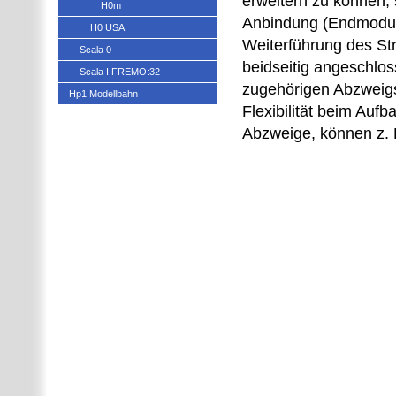
erweitern zu können, 
H0m
Anbindung (Endmodul
H0 USA
Weiterführung des St
Scala 0
beidseitig angeschlos
Scala I FREMO:32
zugehörigen Abzweigs
Hp1 Modellbahn
Flexibilität beim Auf
Abzweige, können z. 