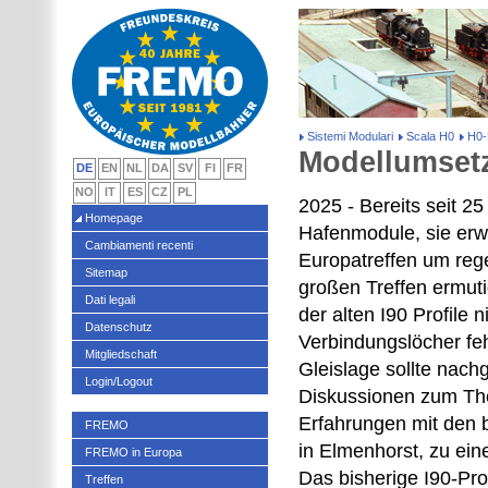
Sistemi Modulari
Scala H0
H0-
Modellumset
DE
EN
NL
DA
SV
FI
FR
NO
IT
ES
CZ
PL
2025 - Bereits seit 2
Homepage
Hafenmodule, sie erw
Cambiamenti recenti
Europatreffen um rege
Sitemap
großen Treffen ermuti
Dati legali
der alten I90 Profile
Datenschutz
Verbindungslöcher fe
Mitgliedschaft
Gleislage sollte nach
Login/Logout
Diskussionen zum The
Erfahrungen mit den 
FREMO
in Elmenhorst, zu ei
FREMO in Europa
Das bisherige I90-Pro
Treffen