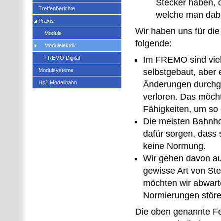
Stecker haben, 
Treffenberichte
welche man dabe
Praxis
Wir haben uns für die
Module
folgende:
Modulelektrik
FREMO Digital
Im FREMO sind viel
Modulsysteme
selbstgebaut, aber 
Hp1 Modellbahn
Änderungen durchge
verloren. Das möcht
Fähigkeiten, um so
Die meisten Bahnho
dafür sorgen, dass
keine Normung.
Wir gehen davon a
gewisse Art von Ste
möchten wir abwart
Normierungen störe
Die oben genannte Fes