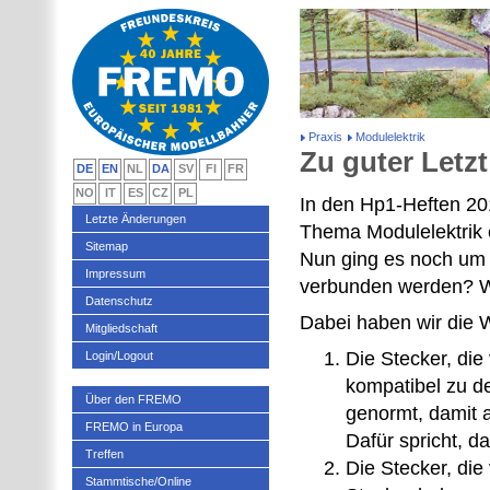
Praxis
Modulelektrik
Zu guter Letzt
DE
EN
NL
DA
SV
FI
FR
NO
IT
ES
CZ
PL
In den Hp1-Heften 20
Letzte Änderungen
Thema Modulelektrik e
Sitemap
Nun ging es noch um 
Impressum
verbunden werden? W
Datenschutz
Dabei haben wir die 
Mitgliedschaft
Die Stecker, di
Login/Logout
kompatibel zu d
Über den FREMO
genormt, damit 
FREMO in Europa
Dafür spricht, 
Treffen
Die Stecker, di
Stammtische/Online