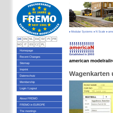
Modular Systems
N Scale
ame
DE
EN
NL
DA
SV
FI
FR
NO
IT
ES
CZ
PL
Homepage
Recent Changes
american modelrailr
Sitemap
Imprint
Wagenkarten u
Datenschutz
Membership
Login / Logout
About FREMO
FREMO in EUROPE
The meetings