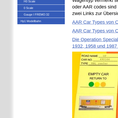
Wagentyp vermerkt se
H0 Scale
oder AAR codes sind 
0 Scale
zwei Links zur Übersi
Gauge I FREMO:32
Hp1 Modellbahn
AAR Car Types von O
AAR Car Types von O
Die Operation Specia
1932, 1958 und 1987 v