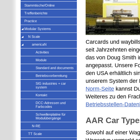
Stammtische/Online
Treffenberichte
Practice
Modular Systems
N Scale
Carcards und waybill
americaN
seit Jahrzehnten ein
Activities
das von Doug Smith i
Module
angepasst. Unsere For
Standard and documents
den USA erhältlich si
Betriebsvorbereitung
unserem System der F
SIG industries + car
system
Norm-Seite
kannst Du 
Kontakt
Weiteres zu den Frach
DCC-Adressen und
Betriebsstellen-Daten
Farbcodes
Schwellenplatine für
AAR Car Type
Modulübergänge
N-RE
Sowohl auf einer Wag
TT Scale