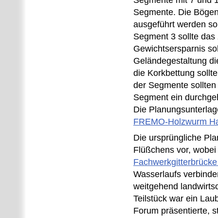
Segmente mit 7 und 1
Segmente. Die Bögen
ausgeführt werden sol
Segment 3 sollte das
Gewichtsersparnis sol
Geländegestaltung di
die Korkbettung sollt
der Segmente sollten 
Segment ein durchgeh
Die Planungsunterla
FREMO-Holzwurm Har
Die ursprüngliche Pl
Flüßchens vor, wobei 
Fachwerkgitterbrücke 
Wasserlaufs verbinden
weitgehend landwirtsc
Teilstück war ein Lau
Forum präsentierte, st