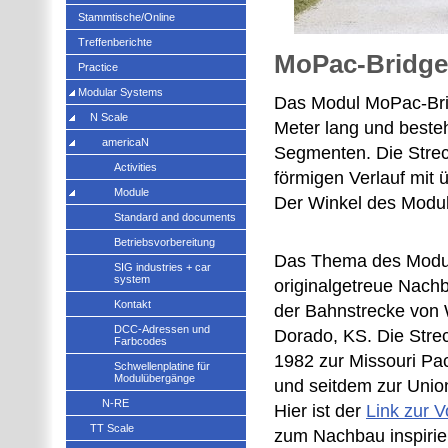
Stammtische/Online
Treffenberichte
MoPac-Bridge
Practice
Modular Systems
Das Modul MoPac-Brid
N Scale
Meter lang und besteh
americaN
Segmenten. Die Strec
Activities
förmigen Verlauf mit 
Module
Der Winkel des Modul
Standard and documents
Betriebsvorbereitung
Das Thema des Modul
SIG industries + car
system
originalgetreue Nach
Kontakt
der Bahnstrecke von 
DCC-Adressen und
Dorado, KS. Die Strec
Farbcodes
1982 zur Missouri Pac
Schwellenplatine für
Modulübergänge
und seitdem zur Union
N-RE
Hier ist der
Link zur 
TT Scale
zum Nachbau inspirier