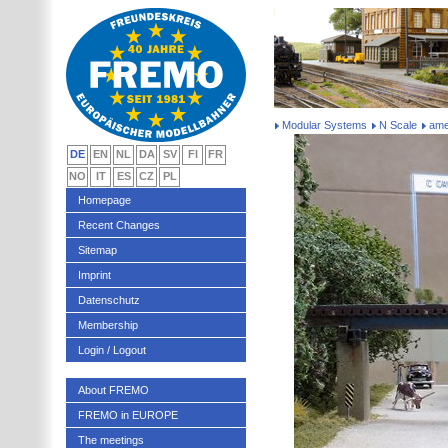
Modular Systems
N Scale
ame
DE
EN
NL
DA
SV
FI
FR
NO
IT
ES
CZ
PL
Homepage
Recent Changes
Sitemap
Imprint
Datenschutz
Membership
Login / Logout
About FREMO
FREMO in EUROPE
The meetings