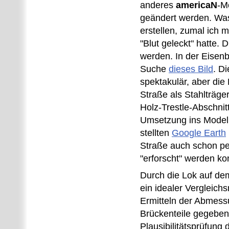
anderes
americaN
-M
geändert werden. Was 
erstellen, zumal ich
"Blut geleckt" hatte. 
werden. In der Eisen
Suche
dieses Bild
. D
spektakulär, aber die
Straße als Stahlträge
Holz-Trestle-Abschnit
Umsetzung ins Model
stellten
Google Earth
Straße auch schon p
"erforscht" werden k
Durch die Lok auf dem
ein idealer Vergleic
Ermitteln der Abmess
Brückenteile gegeben
Plausibilitätsprüfung 