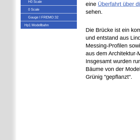
H0 Scale
eine
Überfahrt über d
0 Scale
sehen.
Gauge I FREMO:32
Hp1 Modellbahn
Die Brücke ist ein ko
und entstand aus Lin
Messing-Profilen sowi
aus dem Architektur-
Insgesamt wurden ru
Bäume von der Mode
Grünig "gepflanzt".