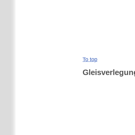
To top
Gleisverlegun