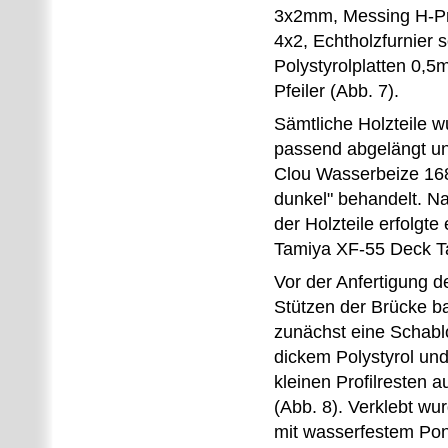
3x2mm, Messing H-Pro
4x2, Echtholzfurnier 
Polystyrolplatten 0,5
Pfeiler (Abb. 7).
Sämtliche Holzteile 
passend abgelängt un
Clou Wasserbeize 1
dunkel" behandelt. 
der Holzteile erfolgte
Tamiya XF-55 Deck T
Vor der Anfertigung 
Stützen der Brücke ba
zunächst eine Schab
dickem Polystyrol un
kleinen Profilresten a
(Abb. 8). Verklebt wur
mit wasserfestem Pon