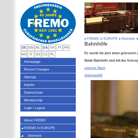
FREMO in EUROPE
Denmark
Bahnhöfe
DE
EN
NL
DA
SV
FI
FR
Es wurde bis jetzt einen grösseren 
NO
IT
ES
CZ
PL
Beide Bahnhöfe sind teil des Konc
Homepage
Leenzer Bach
Recent Changes
Andreasfeld
Sitemap
Imprint
Datenschutz
Membership
Login / Logout
About FREMO
FREMO in EUROPE
Denmark