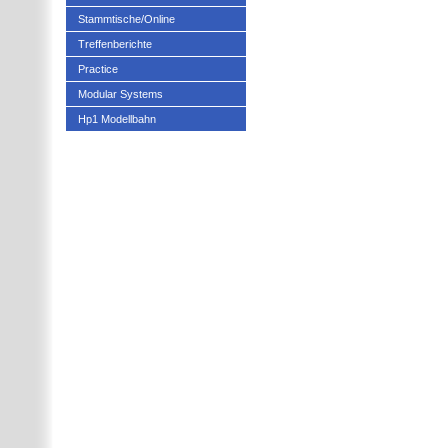
Stammtische/Online
Treffenberichte
Practice
Modular Systems
Hp1 Modellbahn