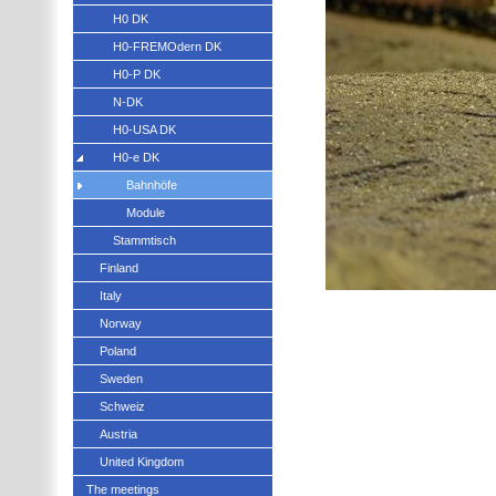
H0 DK
H0-FREMOdern DK
H0-P DK
N-DK
H0-USA DK
H0-e DK
Bahnhöfe
Module
Stammtisch
Finland
Italy
Norway
Poland
Sweden
Schweiz
Austria
United Kingdom
The meetings