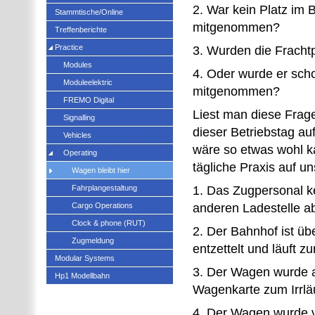
2. War kein Platz im
Stammtische/Online
mitgenommen?
Treffenberichte
Practice
3. Wurden die Frachtp
Modules
4. Oder wurde er scho
Moduleelektric
mitgenommen?
FREMO Digital
Liest man diese Frage
Signalling
dieser Betriebstag au
Vehicles
wäre so etwas wohl 
Operating
tägliche Praxis auf u
Wagen bleibt hier
Fahrplangestaltung
1. Das Zugpersonal ke
Cargo Operations
anderen Ladestelle a
Clock & phone (RUT)
2. Der Bahnhof ist üb
Zugmeldung
entzettelt und läuft zu
Modular Systems
3. Der Wagen wurde a
Hp1 Modellbahn
Wagenkarte zum Irrläu
4. Der Wagen wurde v