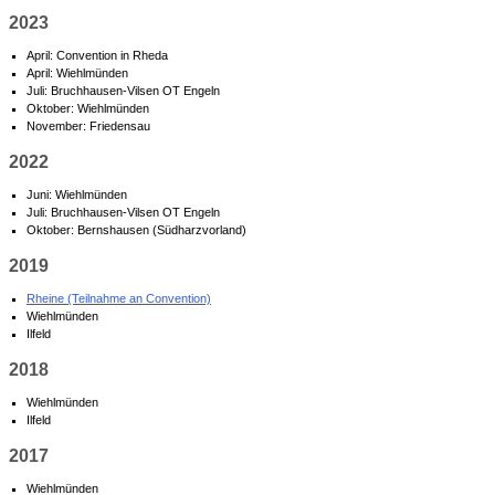
2023
April: Convention in Rheda
April: Wiehlmünden
Juli: Bruchhausen-Vilsen OT Engeln
Oktober: Wiehlmünden
November: Friedensau
2022
Juni: Wiehlmünden
Juli: Bruchhausen-Vilsen OT Engeln
Oktober: Bernshausen (Südharzvorland)
2019
Rheine (Teilnahme an Convention)
Wiehlmünden
Ilfeld
2018
Wiehlmünden
Ilfeld
2017
Wiehlmünden