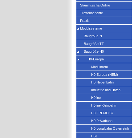
Stammtische/Online
Treffenberichte
Praxis
Modulsysteme
Baugröße N
Baugröße TT
Baugröße H0
H0-Europa
Modulnorm
H0 Europa (NEM)
H0 Nebenbahn
Industrie und Hafen
H0fine
H0fine Kleinbahn
H0 FREMO:87
H0 Privatbahn
H0 Localbahn Österreich
H0e