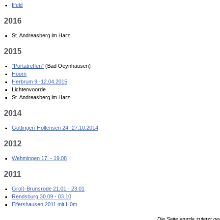
Ilfeld
2016
St. Andreasberg im Harz
2015
"Portatreffen"
(Bad Oeynhausen)
Hoorn
Herbrum 9.-12.04.2015
Lichtenvoorde
St. Andreasberg im Harz
2014
Göttingen-Holtensen 24.-27.10.2014
2012
Wehmingen 17. - 19.08
2011
Groß-Brunsrode 21.01 - 23.01
Rendsburg 30.09 - 03.10
Elfershausen 2011 mit H0m
Die Seite wurde zuletzt ge