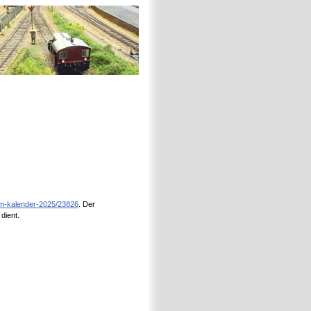
h0m-kalender-2025/23826
. Der
dient.