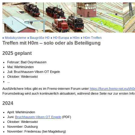
Modulsysteme
Baugröße H0
H0-Europa
H0m
H0m Treffen
Treffen mit H0m -- solo oder als Beteiligung
2025 geplant
Februar: Bad Oeynhausen
Mai: Wiehlmünden
Juli: Bruchhausen-Vilsen OT Engeln
Oktober: Weilerswist
...
Ausführlichere Infos gibt es im Fremo-internen Forum unter
https://forum.fremo-net.eu/t/
Forumsbeitrag wird auch kontinuierlich aktualisiert, während diese Seite nur zur ersten Info 
2024
April: Wiehlmünden
Juni:
Bruchhausen-Vilsen OT Engeln
(PDF)
Oktober: Weilerswist
November: Duisburg
November: Friedensau (bei Magdeburg)