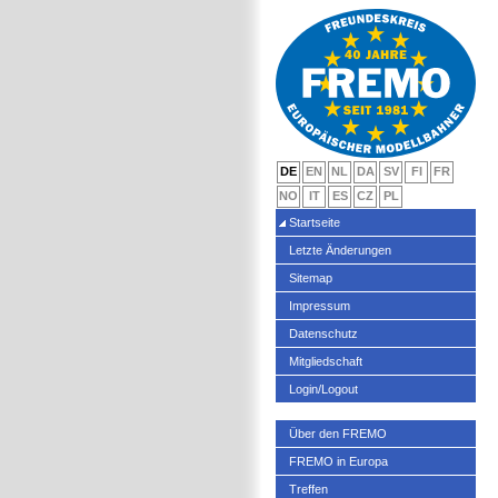
DE
EN
NL
DA
SV
FI
FR
NO
IT
ES
CZ
PL
Startseite
Letzte Änderungen
Sitemap
Impressum
Datenschutz
Mitgliedschaft
Login/Logout
Über den FREMO
FREMO in Europa
Treffen