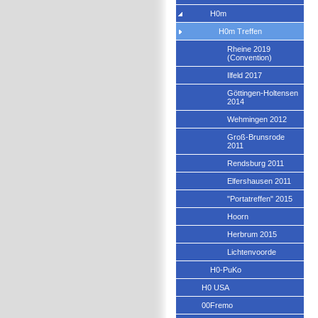
H0m
H0m Treffen
Rheine 2019
(Convention)
Ilfeld 2017
Göttingen-Holtensen
2014
Wehmingen 2012
Groß-Brunsrode
2011
Rendsburg 2011
Elfershausen 2011
"Portatreffen" 2015
Hoorn
Herbrum 2015
Lichtenvoorde
H0-PuKo
H0 USA
00Fremo