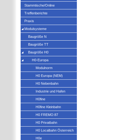
Stammtische/Online
Treffenberichte
Praxis
Modulsysteme
Baugröße N
Baugröße TT
Baugröße H0
H0-Europa
Modulnorm
H0 Europa (NEM)
H0 Nebenbahn
Industrie und Hafen
H0fine
H0fine Kleinbahn
H0 FREMO:87
H0 Privatbahn
H0 Localbahn Österreich
H0e