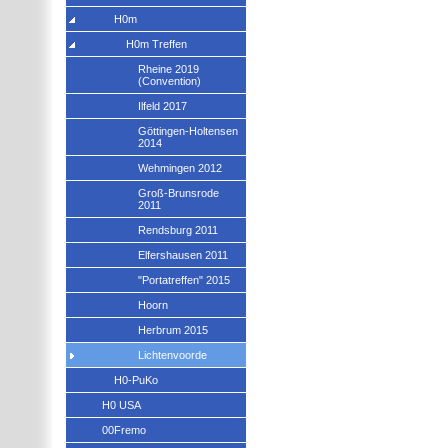
H0m
H0m Treffen
Rheine 2019
(Convention)
Ilfeld 2017
Göttingen-Holtensen
2014
Wehmingen 2012
Groß-Brunsrode
2011
Rendsburg 2011
Elfershausen 2011
"Portatreffen" 2015
Hoorn
Herbrum 2015
Lichtenvoorde
H0-PuKo
H0 USA
00Fremo