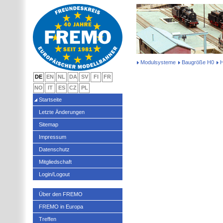
Modulsysteme
Baugröße H0
H
DE
EN
NL
DA
SV
FI
FR
NO
IT
ES
CZ
PL
Startseite
Letzte Änderungen
Sitemap
Impressum
Datenschutz
Mitgliedschaft
Login/Logout
Über den FREMO
FREMO in Europa
Treffen