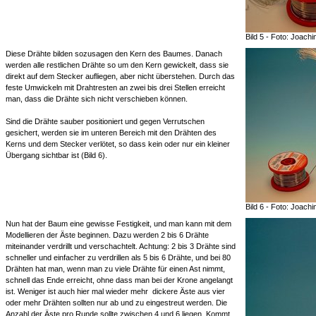
Bild 5 - Foto: Joach
Diese Drähte bilden sozusagen den Kern des Baumes. Danach
werden alle restlichen Drähte so um den Kern gewickelt, dass sie
direkt auf dem Stecker aufliegen, aber nicht überstehen. Durch das
feste Umwickeln mit Drahtresten an zwei bis drei Stellen erreicht
man, dass die Drähte sich nicht verschieben können.
Sind die Drähte sauber positioniert und gegen Verrutschen
gesichert, werden sie im unteren Bereich mit den Drähten des
Kerns und dem Stecker verlötet, so dass kein oder nur ein kleiner
Übergang sichtbar ist (Bild 6).
Bild 6 - Foto: Joach
Nun hat der Baum eine gewisse Festigkeit, und man kann mit dem
Modellieren der Äste beginnen. Dazu werden 2 bis 6 Drähte
miteinander verdrillt und verschachtelt. Achtung: 2 bis 3 Drähte sind
schneller und einfacher zu verdrillen als 5 bis 6 Drähte, und bei 80
Drähten hat man, wenn man zu viele Drähte für einen Ast nimmt,
schnell das Ende erreicht, ohne dass man bei der Krone angelangt
ist. Weniger ist auch hier mal wieder mehr  dickere Äste aus vier
oder mehr Drähten sollten nur ab und zu eingestreut werden. Die
Anzahl der Äste pro Runde sollte zwischen 4 und 6 liegen. Kommt