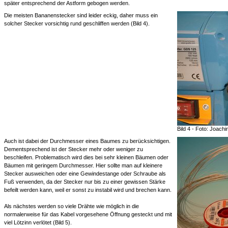
später entsprechend der Astform gebogen werden.
Die meisten Bananenstecker sind leider eckig, daher muss ein
solcher Stecker vorsichtig rund geschliffen werden (Bild 4).
Bild 4 - Foto: Joach
Auch ist dabei der Durchmesser eines Baumes zu berücksichtigen.
Dementsprechend ist der Stecker mehr oder weniger zu
beschleifen. Problematisch wird dies bei sehr kleinen Bäumen oder
Bäumen mit geringem Durchmesser. Hier sollte man auf kleinere
Stecker ausweichen oder eine Gewindestange oder Schraube als
Fuß verwenden, da der Stecker nur bis zu einer gewissen Stärke
befeilt werden kann, weil er sonst zu instabil wird und brechen kann.
Als nächstes werden so viele Drähte wie möglich in die
normalerweise für das Kabel vorgesehene Öffnung gesteckt und mit
viel Lötzinn verlötet (Bild 5).