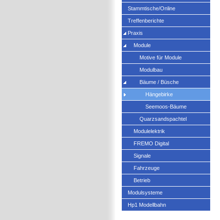
Stammtische/Online
Treffenberichte
Praxis
Module
Motive für Module
Modulbau
Bäume / Büsche
Hängebirke
Seemoos-Bäume
Quarzsandspachtel
Modulelektrik
FREMO Digital
Signale
Fahrzeuge
Betrieb
Modulsysteme
Hp1 Modellbahn