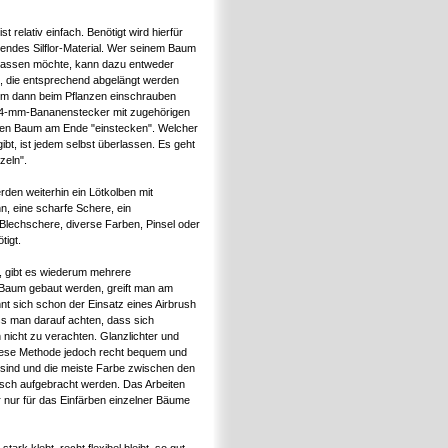
 relativ einfach. Benötigt wird hierfür
endes Silflor-Material. Wer seinem Baum
rpassen möchte, kann dazu entweder
 die entsprechend abgelängt werden
m dann beim Pflanzen einschrauben
 4-mm-Bananenstecker mit zugehörigen
en Baum am Ende "einstecken". Welcher
t, ist jedem selbst überlassen. Es geht
zeln".
en weiterhin ein Lötkolben mit
n, eine scharfe Schere, ein
Blechschere, diverse Farben, Pinsel oder
tigt.
 gibt es wiederum mehrere
n Baum gebaut werden, greift man am
nt sich schon der Einsatz eines Airbrush
ss man darauf achten, dass sich
nicht zu verachten. Glanzlichter und
iese Methode jedoch recht bequem und
n sind und die meiste Farbe zwischen den
isch aufgebracht werden. Das Arbeiten
r nur für das Einfärben einzelner Bäume