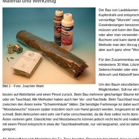
Material und Werkzeug
Der Bau von Laubbäumen ist
Kupferdraht und entsprech
vernünftige "Wurzeln" ve
Gewindestangen benutzen,
müssen und kann den Bau
oder aber man verwendet
Buchsen und kann damit d
Methode man den Vorzug gib
aber auch ganz ohne "Wur
Für den Zusammenbau werd
mindestens 30 Watt, Lötzin
Seitenschneider oder eine 
Airbrush und Klebstoff benö
Um den Baum einzufärben,
Bild 2 - Foto: Joachim Wahl
Möglichkeiten. Soll nur ei
besten auf Abtönfarbe und einen Pinsel zurück. Beim Bau mehrerer gleichartiger Bäume loh
oder ein Tauchbad. Alle Methoden haben auch hier Vor- und Nachteile. Beim Tauchbad mu
zwischen den Ästen keine "Schwimmhäute" bilden. Die benötigte Farbmenge ist dabei auch 
"Moosbewuchs" müssen später trotzdem noch von Hand gesetzt werden. Insgesamt ist d
schnell. Beim Airbrushen wird sehr viel Farbe verschwendet, da die Äste selbst recht dün
Ästen verloren geht. Glanzlichter und Moosbewuchs können jedoch recht leicht und realist
mit einem Pinsel entspricht in etwa der Tauchbadmethode, nur viel langsamer, und ist dahe
geeignet.