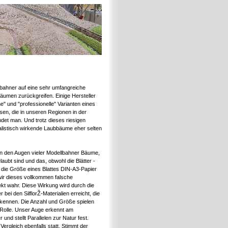
bahner auf eine sehr umfangreiche
umen zurückgreifen. Einige Hersteller
e" und "professionelle" Varianten eines
en, die in unseren Regionen in der
det man. Und trotz dieses riesigen
alistisch wirkende Laubbäume eher selten
 in den Augen vieler Modellbahner Bäume,
belaubt sind und das, obwohl die Blätter -
 die Größe eines Blattes DIN-A3-Papier
ir dieses vollkommen falsche
ekt wahr. Diese Wirkung wird durch die
r bei den SilflorŽ-Materialien erreicht, die
 kennen. Die Anzahl und Größe spielen
 Rolle. Unser Auge erkennt am
 und stellt Parallelen zur Natur fest.
Vergleich ebenfalls statt. Stimmt der