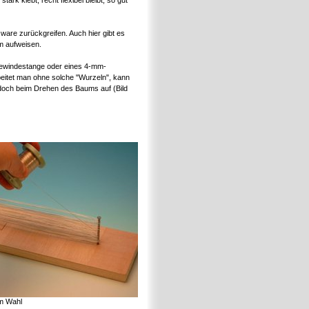
tark klebt, recht flexibel bleibt, so gut
ware zurückgreifen. Auch hier gibt es
m aufweisen.
 Gewindestange oder eines 4-mm-
beitet man ohne solche "Wurzeln", kann
edoch beim Drehen des Baums auf (Bild
im Wahl