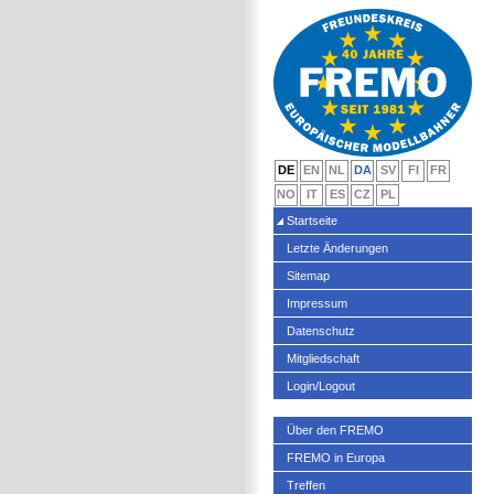
DE
EN
NL
DA
SV
FI
FR
NO
IT
ES
CZ
PL
Startseite
Letzte Änderungen
Sitemap
Impressum
Datenschutz
Mitgliedschaft
Login/Logout
Über den FREMO
FREMO in Europa
Treffen