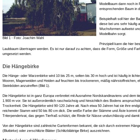
Modellbaum dann noch in 
entsprechenden Baum in der
Beispielhaft soll hier der 
diese bei uns sehr häufig a
Wuchsformen aufweist und 
Modellbahn sorgt.
Bild 1 - Foto: Joachim Wahl
Prinzipiell kann die hier 
Laubbaum übertragen werden. Es ist nur darauf zu achten, dass die Form, Größe und Fa
umgesetzt werden.
Die Hängebirke
Die Hänge- oder Warzenbirke wird 10 bis 25 m, selten bis 30 m hoch und ist häufig in lich
Mooren, Magerweiden und Heiden auf feuchten bis trockeneren, mäßig nährstoffreichen, 
Steinböden anzutreffen (Bild 1).
Die Hängebirke ist in ganz Europa verbreitet mit Ausnahme Nordskandinaviens und dem t
1.900 m vor. Sie ist außerordentlich raschwüchsig und hinsichtlich des Bodens anspruchslos
Trockenheit. Die Hängebirke wird 90-120 Jahre alt. Nach etwa 50 Jahren hat sie ihre endgült
reichender Stamm wird 50 bis 80 cm dick. Die weiße Farbe der Stämme und Äste kommt du
Triterpenderivat, das gegen Tierfraß schützt, die Rinde für Nässe undurchlässig und dami
Von der Hängebirke sind zahlreiche Gartenformen bekannt, die sich durch extremen Hänge
(Blutbirke) oder zerschlitzte Blätter (Schlitzblättrige Birke) auszeichnen.