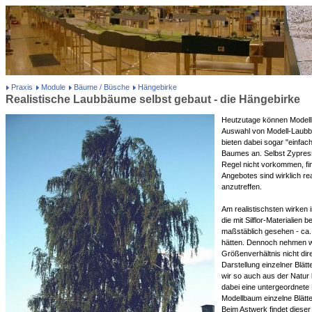
Praxis
Module
Bäume / Büsche
Hängebirke
Realistische Laubbäume selbst gebaut - die Hängebirke
Heutzutage können Modell
Auswahl von Modell-Laubbä
bieten dabei sogar "einfach
Baumes an. Selbst Zypress
Regel nicht vorkommen, fin
Angebotes sind wirklich re
anzutreffen.
Am realistischsten wirken
die mit Silflor-Materialien 
maßstäblich gesehen - ca.
hätten. Dennoch nehmen w
Größenverhältnis nicht dir
Darstellung einzelner Blätte
wir so auch aus der Natur
dabei eine untergeordnete
Modellbaum einzelne Blätter
Beim Astwerk findet dieser 