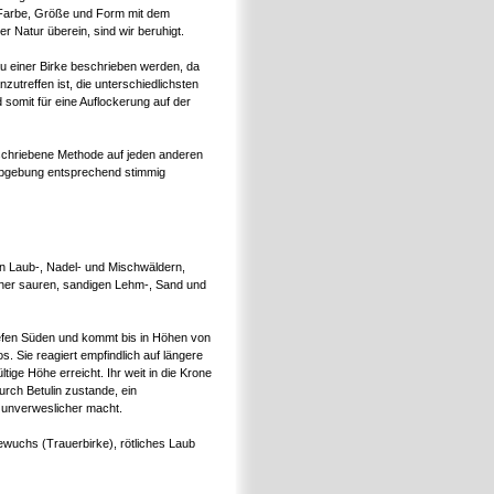
Farbe, Größe und Form mit dem
 Natur überein, sind wir beruhigt.
Bau einer Birke beschrieben werden, da
nzutreffen ist, die unterschiedlichsten
somit für eine Auflockerung auf der
beschriebene Methode auf jeden anderen
rbgebung entsprechend stimmig
ten Laub-, Nadel- und Mischwäldern,
eher sauren, sandigen Lehm-, Sand und
iefen Süden und kommt bis in Höhen von
. Sie reagiert empfindlich auf längere
ige Höhe erreicht. Ihr weit in die Krone
rch Betulin zustande, ein
t unverweslicher macht.
wuchs (Trauerbirke), rötliches Laub