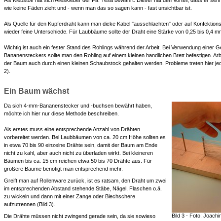
Als Klebstoff hat sich Alleskleber der Fa. Tesa bewährt. Dieser hat den Vorteil, dass er sehr s
wie keine Fäden zieht und - wenn man das so sagen kann - fast unsichtbar ist.
Als Quelle für den Kupferdraht kann man dicke Kabel "ausschlachten" oder auf Konfektions
wieder feine Unterschiede. Für Laubbäume sollte der Draht eine Stärke von 0,25 bis 0,4 m
Wichtig ist auch ein fester Stand des Rohlings während der Arbeit. Bei Verwendung einer
Bananensteckers sollte man den Rohling auf einem kleinen handlichen Brett befestigen. Ar
der Baum auch durch einen kleinen Schaubstock gehalten werden. Probleme treten hier j
2).
Ein Baum wächst
Da sich 4-mm-Bananenstecker und -buchsen bewährt haben,
möchte ich hier nur diese Methode beschreiben.
Als erstes muss eine entsprechende Anzahl von Drähten
vorbereitet werden. Bei Laubbäumen von ca. 20 cm Höhe sollten es
in etwa 70 bis 90 einzelne Drähte sein, damit der Baum am Ende
nicht zu kahl, aber auch nicht zu überladen wirkt. Bei kleineren
Bäumen bis ca. 15 cm reichen etwa 50 bis 70 Drähte aus. Für
größere Bäume benötigt man entsprechend mehr.
Greift man auf Rollenware zurück, ist es ratsam, den Draht um zwei
im entsprechenden Abstand stehende Stäbe, Nägel, Flaschen o.ä.
zu wickeln und dann mit einer Zange oder Blechschere
aufzutrennen (Bild 3).
Bild 3 - Foto: Joach
Die Drähte müssen nicht zwingend gerade sein, da sie sowieso