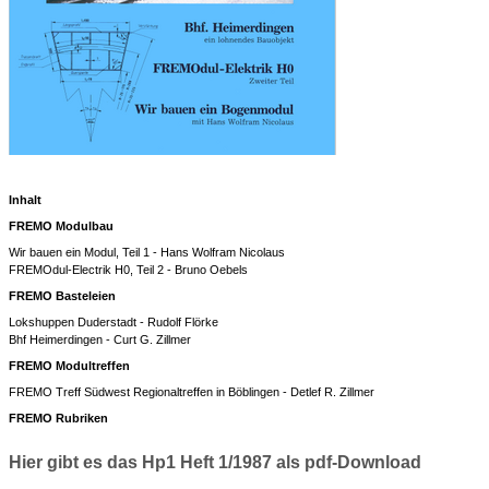
Inhalt
FREMO Modulbau
Wir bauen ein Modul, Teil 1 - Hans Wolfram Nicolaus
FREMOdul-Electrik H0, Teil 2 - Bruno Oebels
FREMO Basteleien
Lokshuppen Duderstadt - Rudolf Flörke
Bhf Heimerdingen - Curt G. Zillmer
FREMO Modultreffen
FREMO Treff Südwest Regionaltreffen in Böblingen - Detlef R. Zillmer
FREMO Rubriken
Hier gibt es das Hp1 Heft 1/1987 als pdf-Download