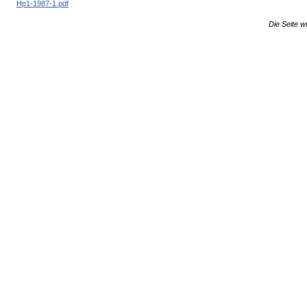
Hp1-1987-1.pdf
Die Seite w