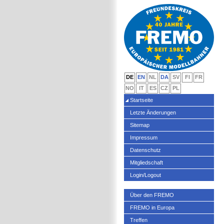
DE
EN
NL
DA
SV
FI
FR
NO
IT
ES
CZ
PL
Startseite
Letzte Änderungen
Sitemap
Impressum
Datenschutz
Mitgliedschaft
Login/Logout
Über den FREMO
FREMO in Europa
Treffen