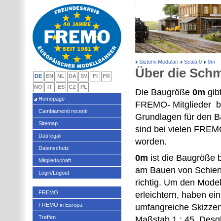
Sistemi Modulari
Scala 0
0m
Über die Sch
DE
EN
NL
DA
SV
FI
FR
NO
IT
ES
CZ
PL
Die Baugröße
0m
gib
Homepage
FREMO- Mitglieder
b
Cambiamenti recenti
Grundlagen für den 
Sitemap
sind bei vielen FREM
Dati legali
worden.
Datenschutz
0m
ist die Baugröße 
Mitgliedschaft
am Bauen von Schie
Login/Logout
richtig. Um den Model
FREMO
erleichtern, haben ei
FREMO in Europa
umfangreiche Skizze
Treffen
Maßstab 1 : 45. Desgl