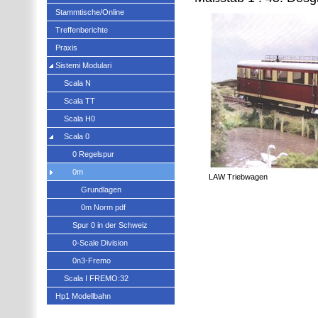
Stammtische/Online
Treffenberichte
Praxis
Sistemi Modulari
Scala N
Scala TT
Scala H0
Scala 0
0 Regelspur
0m
LAW Triebwagen
Grundlagen
0m Norm pdf
Spur 0 in der Schweiz
0-Scale Division
0n3-Fremo
Scala I FREMO:32
Hp1 Modellbahn