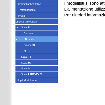
I modellisti si sono a
Stammtische/Online
L'alimentazione utilizz
Treffenberichte
Per ulteriori informazi
Praxis
Sistemi Modulari
Scala N
fremo-n
fiNescale
americaN
N-RE
Scala TT
Scala H0
Scala 0
Scala I FREMO:32
Hp1 Modellbahn