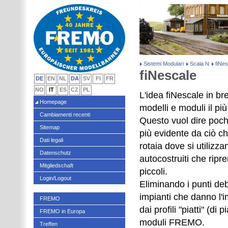
Sistemi Modulari
Scala N
fiNes
fiNescale
DE
EN
NL
DA
SV
FI
FR
NO
IT
ES
CZ
PL
L'idea fiNescale in bre
Homepage
modelli e moduli il più
Cambiamenti recenti
Questo vuol dire poch
Sitemap
più evidente da ciò che
Dati legali
rotaia dove si utilizza
Datenschutz
autocostruiti che ripr
Mitgliedschaft
piccoli.
Login/Logout
Eliminando i punti deb
impianti che danno l'i
FREMO
dai profili "piatti" (d
FREMO in Europa
moduli FREMO.
Treffen