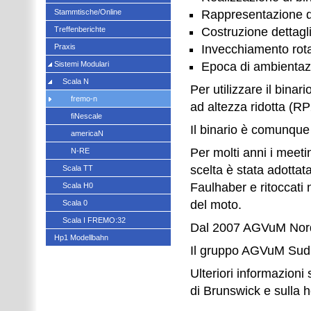
Stammtische/Online
Rappresentazione di
Treffenberichte
Costruzione dettagl
Praxis
Invecchiamento rota
Sistemi Modulari
Epoca di ambientazi
Scala N
Per utilizzare il binar
fremo-n
ad altezza ridotta (RP
fiNescale
Il binario è comunque
americaN
Per molti anni i meeti
N-RE
scelta è stata adottat
Scala TT
Faulhaber e ritoccati 
Scala H0
del moto.
Scala 0
Scala I FREMO:32
Dal 2007 AGVuM Nord 
Hp1 Modellbahn
Il gruppo AGVuM Sud or
Ulteriori informazion
di Brunswick e sull