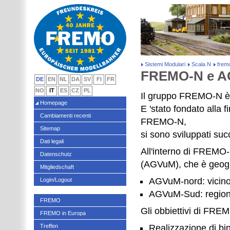
Sistemi Modulari
Scala N
frem
FREMO-N e 
DE
EN
NL
DA
SV
FI
FR
NO
IT
ES
CZ
PL
Il gruppo FREMO-N è i
Homepage
E 'stato fondato alla 
Cambiamenti recenti
FREMO-N,
Sitemap
si sono sviluppati suc
Dati legali
All'interno di FREMO-
Datenschutz
(AGVuM), che è geogr
Mitgliedschaft
AGVuM-nord: vicin
Login/Logout
AGVuM-Sud: regione
FREMO
Gli obbiettivi di FRE
FREMO in Europa
Treffen
Realizzazione di bin