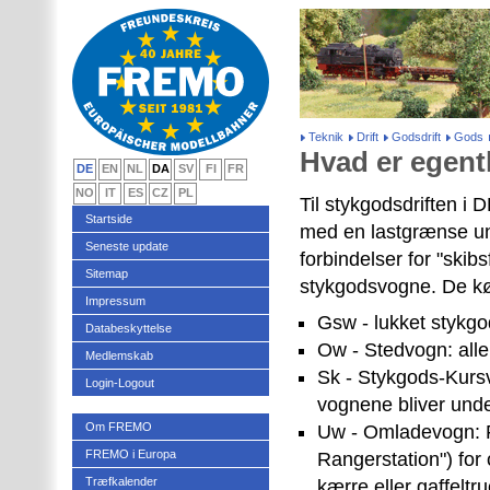
Teknik
Drift
Godsdrift
Gods
Hvad er egent
DE
EN
NL
DA
SV
FI
FR
NO
IT
ES
CZ
PL
Til stykgodsdriften i 
Startside
med en lastgrænse un
Seneste update
forbindelser for "
skibs
Sitemap
stykgodsvogne. De kør
Impressum
Gsw - lukket stykg
Databeskyttelse
Ow - Stedvogn: alle
Medlemskab
Sk - Stykgods-Kursv
Login-Logout
vognene bliver unde
Om FREMO
Uw - Omladevogn: Fr
FREMO i Europa
Rangerstation") fo
Træfkalender
kærre eller gaffelt