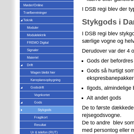
Møder/Online
I DSB regi blev der t
Træfberetninger
Stykgods i D
Teknik
Moduler
I DSB regi blev stykgo
Modulelektrik
særlige vogne og hel
FREMO Digital
Derudover var der 4 o
Signaler
Materiel
Gods der befordres
Drift
Gods så hurtigt som
Wagen bleibt hier
ekspresbanepakker
Køreplansopbygning
Ilgods, almindelige
Godsdrift
Vognkortet
Alt andet gods
Gods
De to første dækkede
Stykgods
rejsegodsvogne.
Fragtkort
De to andre blev som 
Resultat
med persontog eller m
Ur & telefon (RUT)