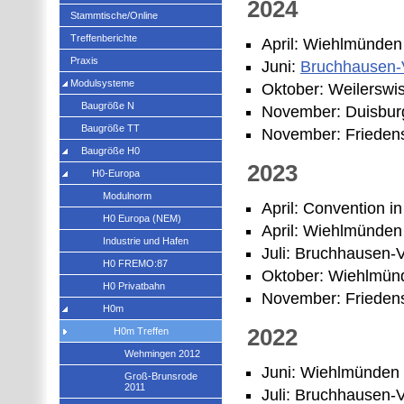
2024
Stammtische/Online
Treffenberichte
April: Wiehlmünden
Praxis
Juni:
Bruchhausen-
Modulsysteme
Oktober: Weilerswis
Baugröße N
November: Duisbur
Baugröße TT
November: Frieden
Baugröße H0
2023
H0-Europa
Modulnorm
April: Convention i
H0 Europa (NEM)
April: Wiehlmünden
Industrie und Hafen
Juli: Bruchhausen-
H0 FREMO:87
Oktober: Wiehlmün
H0 Privatbahn
November: Frieden
H0m
2022
H0m Treffen
Wehmingen 2012
Juni: Wiehlmünden
Groß-Brunsrode
2011
Juli: Bruchhausen-