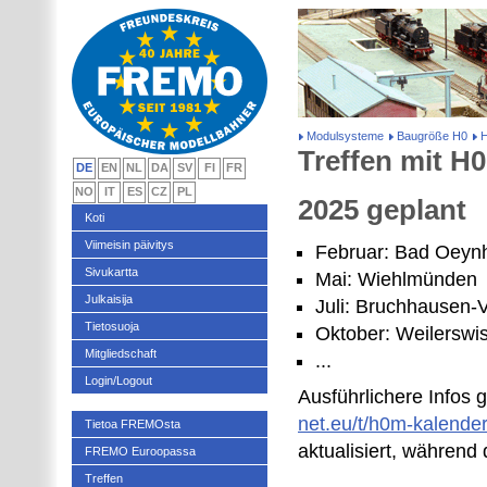
Modulsysteme
Baugröße H0
H
Treffen mit H0
DE
EN
NL
DA
SV
FI
FR
NO
IT
ES
CZ
PL
2025 geplant
Koti
Viimeisin päivitys
Februar: Bad Oeyn
Sivukartta
Mai: Wiehlmünden
Julkaisija
Juli: Bruchhausen-
Tietosuoja
Oktober: Weilerswis
Mitgliedschaft
...
Login/Logout
Ausführlichere Infos 
net.eu/t/h0m-kalende
Tietoa FREMOsta
aktualisiert, während 
FREMO Euroopassa
Treffen