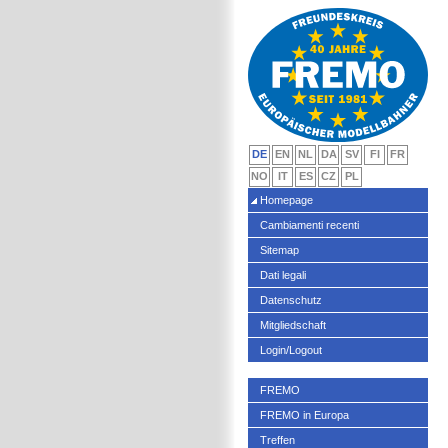
DE
EN
NL
DA
SV
FI
FR
NO
IT
ES
CZ
PL
Homepage
Cambiamenti recenti
Sitemap
Dati legali
Datenschutz
Mitgliedschaft
Login/Logout
FREMO
FREMO in Europa
Treffen