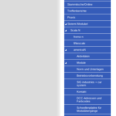
Stammtische/Online
Treffenberichte
Praxis
Sistemi Modulari
Scala N
fremo-n
fiNescale
americaN
Aktivitäten
Module
Norm und Unterlagen
Betriebsvorbereitung
SIG industries + car
system
Kontakt
DCC-Adressen und
Farbcodes
Schwellenplatine für
Modulübergänge