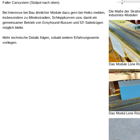
Faller Carsystem (Südpol nach oben).
Die Maße der Straße
Bei Interesse bei Bau ähnlicher Module dazu gern bei Heiko melden,
industries-Modulen
insbesondere zu Mindestradien, Schleppkurven usw. damit ein
gemeinsamer Betrieb von Greyhound-Bussen und 53'-Sattelzügen
möglich bleibt.
Mehr technische Details folgen, sobald weitere Erfahrungswerte
vorliegen.
Das Module Lone Ro
Das Modul Lone Rock