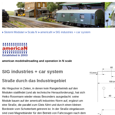
Sistemi Modulari
Scala N
americaN
SIG industries + car system
american modelrailroading and operation in N scale
SIG industries + car system
Straße durch das Industriegebiet
Als Hingucker in Zeiten, in denen kein Rangierbetrieb auf den
Modulen stattfindet (und als technische Herausforderung), hat sich
Heiko Rosemann wieder etwas Besonders ausgedacht: seine
Module bauen auf der americaN industries-Norm auf, ergänzt um
eine Straße, die parallel zum Gleis führt und durch einen kleinen
Bordstein vom Schotterbett getrennt ist. In der Straße eingelassen
sind zwei Magnetbänder für den Betrieb von Fahrzeugen nach dem