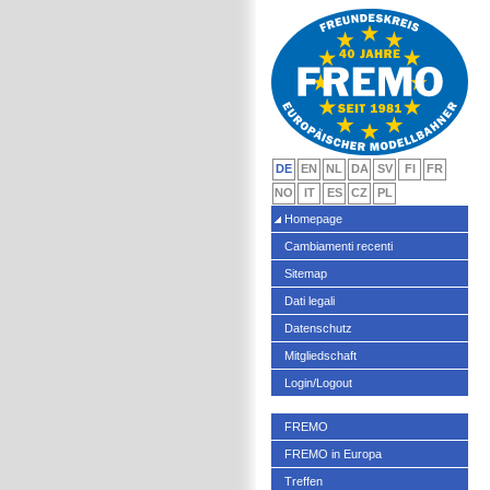
DE
EN
NL
DA
SV
FI
FR
NO
IT
ES
CZ
PL
Homepage
Cambiamenti recenti
Sitemap
Dati legali
Datenschutz
Mitgliedschaft
Login/Logout
FREMO
FREMO in Europa
Treffen