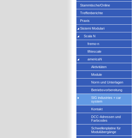
Stammtische/Online
Treffenberichte
Praxis
Sistemi Modulari
Scala N
fremo-n
fiNescale
americaN
Aktivitäten
Module
Norm und Unterlagen
Betriebsvorbereitung
SIG industries + car
system
Kontakt
DCC-Adressen und
Farbcodes
Schwellenplatine für
Modulübergänge