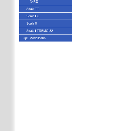
N-RE
Scala TT
Scala H0
Scala 0
Scala I FREMO:32
Hp1 Modellbahn