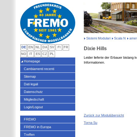
Sistemi Modulari
Scala N
amer
DE
EN
NL
DA
SV
FI
FR
Dixie Hills
NO
IT
ES
CZ
PL
Leider lieferte der Erbauer bislang 
Homepage
Informationen.
Cambiamenti recenti
Sitemap
Dati legali
Datenschutz
Mitgliedschaft
Login/Logout
Zurück zur Modulübersicht
FREMO
Torna Su
FREMO in Europa
Treffen