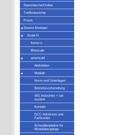
Stammtische/Online
Treffenberichte
Praxis
Sistemi Modulari
Scala N
fremo-n
fiNescale
americaN
Aktivitäten
Module
Norm und Unterlagen
Betriebsvorbereitung
SIG industries + car
system
Kontakt
DCC-Adressen und
Farbcodes
Schwellenplatine für
Modulübergänge