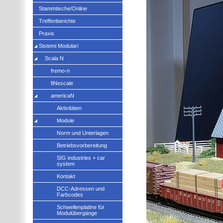
Stammtische/Online
Treffenberichte
Praxis
Sistemi Modulari
Scala N
fremo-n
fiNescale
americaN
Aktivitäten
Module
Norm und Unterlagen
Betriebsvorbereitung
SIG industries + car
system
Kontakt
DCC-Adressen und
Farbcodes
Schwellenplatine für
Modulübergänge