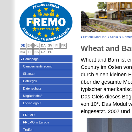
Sistemi Modulari
Scala N
amer
DE
EN
NL
DA
SV
FI
FR
Wheat and Ba
NO
IT
ES
CZ
PL
Wheat and Barn ist e
Homepage
Country im Osten von
Cambiamenti recenti
durch einen kleinen Ei
Sitemap
über die gesamte Modu
Dati legali
typischer amerikanisc
Datenschutz
Das Gleis dieses Bog
Mitgliedschaft
von 10°. Das Modul 
Login/Logout
eingesetzt. 2007 und
FREMO
FREMO in Europa
Treffen