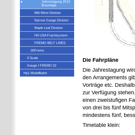
Jahrestagung 2013
Braunlage
Mid-West-Division
Narrow Gauge Division
Maple Leaf Division
H0-USA Frachtsystem
FREMO BELT LINES
00Fremo
0 Scale
Die Fahrpläne
Gauge I FREMO:32
Die Jahrestagung wir
Hp1 Modellbahn
den Arrangements gib
Vorträge etc. Deshalb
zur Verfügung stehen
einen zweistufigen Fah
von drei bis fünf Mits
mindestens fünf, bess
Timetable klein: