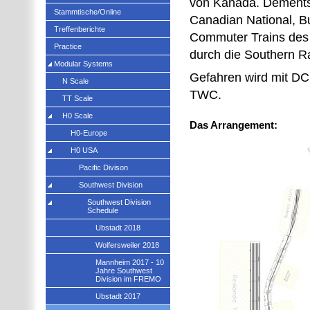
von Kanada. Dements
Stammtische/Online
Canadian National, Bu
Treffenberichte
Commuter Trains des 
Practice
durch die Southern Ra
Modular Systems
Gefahren wird mit DCC 
N Scale
TWC.
TT Scale
H0 Scale
Das Arrangement:
H0-Europe
H0 USA
Pacific Divison
Southwest Division
Southwest Division
Schedule
Ubstadt 2018
Wolfersweiler 2018
Mannheim 2017 - 10
Jahre Southwest
Division im FREMO
Ubstadt 2017