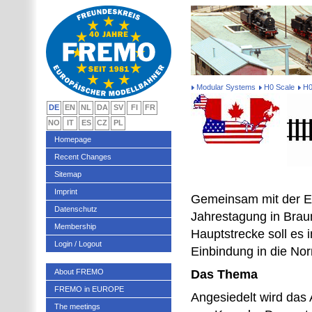
Modular Systems
H0 Scale
H0
DE
EN
NL
DA
SV
FI
FR
NO
IT
ES
CZ
PL
Homepage
Recent Changes
Sitemap
Imprint
Gemeinsam mit der Eas
Datenschutz
Jahrestagung in Brau
Membership
Hauptstrecke soll es
Login / Logout
Einbindung in die No
About FREMO
Das Thema
FREMO in EUROPE
Angesiedelt wird da
The meetings