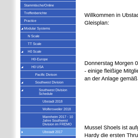
Stammtische/Online
Treffenberichte
Willkommen in Ubstad
Practice
Gleisplan:
Modular Systems
N Scale
TT Scale
H0 Scale
H0-Europe
Donnerstag Morgen 09
H0 USA
- einige fleißige Mitg
Pacific Divison
an der Anlage gemäß
Southwest Division
Southwest Division
Schedule
Ubstadt 2018
Wolfersweiler 2018
Mannheim 2017 - 10
Jahre Southwest
Division im FREMO
Mussel Shoels ist aufg
Ubstadt 2017
Hardy die ersten Thrus