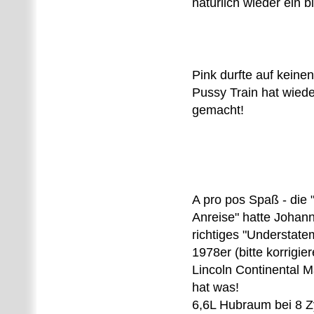
natürlich wieder ein b
Pink durfte auf keinen
Pussy Train hat wiede
gemacht!
A pro pos Spaß - die 
Anreise" hatte Johan
richtiges "Understate
1978er (bitte korrigi
Lincoln Continental 
hat was!
6,6L Hubraum bei 8 Z