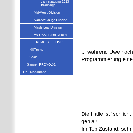
Jahrestagung 2013
Braunlage
Mid-West-Division
Narrow Gauge Division
Maple Leaf Division
H0-USA Frachtsystem
FREMO BELT LINES
00Fremo
... während Uwe noch
0 Scale
Programmierung einer
Gauge I FREMO:32
Hp1 Modellbahn
Die Halle ist "schlicht
genial!
Im Top Zustand, sehr 