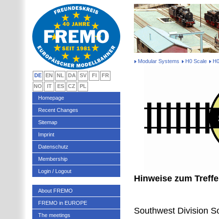
Modular Systems
H0 Scale
H0
DE
EN
NL
DA
SV
FI
FR
NO
IT
ES
CZ
PL
Homepage
Recent Changes
Sitemap
Imprint
Datenschutz
Membership
Login / Logout
Hinweise zum Treffe
About FREMO
FREMO in EUROPE
Southwest Division S
The meetings