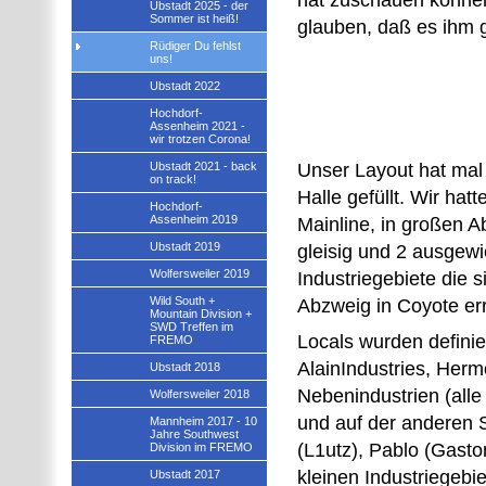
hat zuschauen können
Ubstadt 2025 - der
Sommer ist heiß!
glauben, daß es ihm g
Rüdiger Du fehlst
uns!
Ubstadt 2022
Hochdorf-
Assenheim 2021 -
wir trotzen Corona!
Ubstadt 2021 - back
Unser Layout hat mal
on track!
Halle gefüllt. Wir hat
Hochdorf-
Assenheim 2019
Mainline, in großen A
Ubstadt 2019
gleisig und 2 ausge
Wolfersweiler 2019
Industriegebiete die 
Wild South +
Abzweig in Coyote err
Mountain Division +
SWD Treffen im
Locals wurden definier
FREMO
AlainIndustries, Her
Ubstadt 2018
Nebenindustrien (alle 
Wolfersweiler 2018
und auf der anderen S
Mannheim 2017 - 10
Jahre Southwest
(L1utz), Pablo (Gasto
Division im FREMO
kleinen Industriegebi
Ubstadt 2017