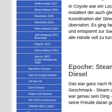
Wolfersweiler 2017
In Coyote war ein Loc
Mutschelbach 2016
installiert der auch gl
Mannheim 2015
Koordination der Stre
Mannheim 2014
übernahm. Es ging fam
Mutschelbach 2014
und entspannt zur Sac
Jahrestagung 2013
alle Hände voll zu tun
Braunlage
Pegnitz 2013
Mutschelbach 2013
Worms 2007 -
erstes Meeting der
SWD
Epoche: Stea
Mid-West-Division
Diesel
Narrow Gauge Division
US-fine-H0
Das war ganz nach R
East-Division
Geschmack - Steam u
Maple Leaf Division
war genau sein Ding -
H0-USA Frachtsystem
seine Freude daran g
FREMO BELT LINES