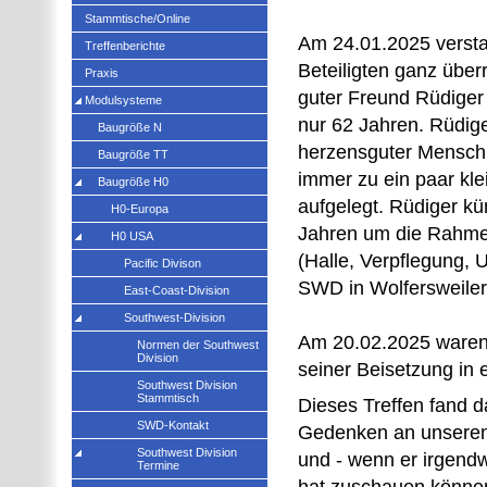
Stammtische/Online
Am 24.01.2025 verstar
Treffenberichte
Beteiligten ganz über
Praxis
guter Freund Rüdiger
Modulsysteme
nur 62 Jahren. Rüdige
Baugröße N
herzensguter Mensch, 
Baugröße TT
immer zu ein paar kl
Baugröße H0
aufgelegt. Rüdiger kü
H0-Europa
Jahren um die Rahm
H0 USA
(Halle, Verpflegung, U
Pacific Divison
SWD in Wolfersweiler
East-Coast-Division
Southwest-Division
Am 20.02.2025 waren
Normen der Southwest
Division
seiner Beisetzung in 
Southwest Division
Stammtisch
Dieses Treffen fand d
SWD-Kontakt
Gedenken an unseren 
Southwest Division
und - wenn er irgend
Termine