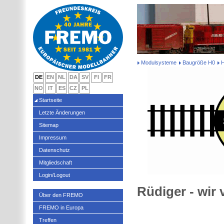
Modulsysteme
Baugröße H0
DE
EN
NL
DA
SV
FI
FR
NO
IT
ES
CZ
PL
Startseite
Letzte Änderungen
Sitemap
Impressum
Datenschutz
Mitgliedschaft
Login/Logout
Rüdiger - wir
Über den FREMO
FREMO in Europa
Treffen