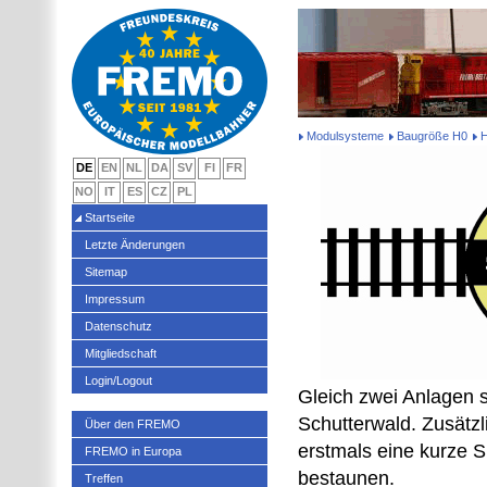
Modulsysteme
Baugröße H0
DE
EN
NL
DA
SV
FI
FR
NO
IT
ES
CZ
PL
Startseite
Letzte Änderungen
Sitemap
Impressum
Datenschutz
Mitgliedschaft
Login/Logout
Gleich zwei Anlagen s
Schutterwald. Zusätzl
Über den FREMO
erstmals eine kurze S
FREMO in Europa
bestaunen.
Treffen