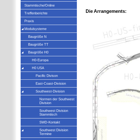
Stammtische/Online
Die Arrangements:
Treffenberichte
Praxis
Modulsysteme
Baugröße N
Baugröße TT
Baugröße H0
H0-Europa
H0 USA
Pacific Divison
East-Coast-Division
Southwest-Division
Normen der Southwest
Division
Southwest Division
Stammtisch
SWD-Kontakt
Southwest Division
Termine