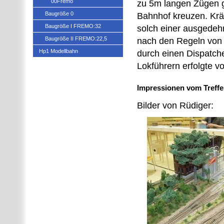
00Fremo
zu 5m langen Zügen g
Baugröße 0
Bahnhof kreuzen. Kräf
Baugröße I FREMO:32
solch einer ausgede
Baugröße II FREMO:22,5
nach den Regeln von T
Hp1 Modellbahn
durch einen Dispatch
Lokführern erfolgte vo
Impressionen vom Treffe
Bilder von Rüdiger: