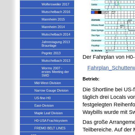
Wolfersweiler 2017
Mutschelbach 2016
Mannheim 2015
Mannheim 2014
Mutschelbach 2014
Jahrestagung 2013
Braunlage
Pegnitz 2013
Der Fahrplan von H0-
Mutschelbach 2013
Fahrplan_Schutter
Worms 2007 -
erstes Meeting der
SWD
Betrieb:
Mid-West-Division
Die Shortline bei US-
Narrow Gauge Division
täglich drei Locals v
US-fine-H0
festgelegten Reihenfo
East-Division
Waybills wurde mit Sw
Maple Leaf Division
H0-USA Frachtsystem
Das große Arrangeme
FREMO BELT LINES
Teilbereiche. Auf der