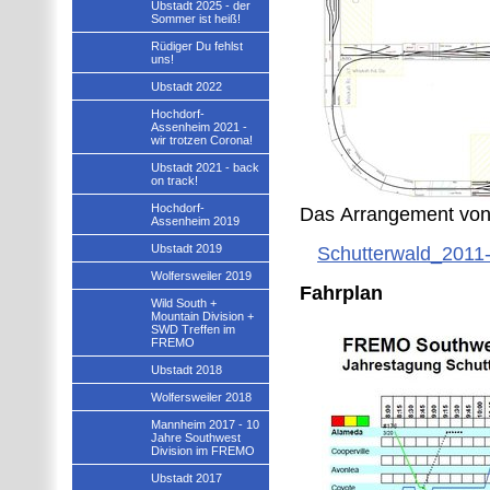
Ubstadt 2025 - der
Sommer ist heiß!
Rüdiger Du fehlst
uns!
Ubstadt 2022
Hochdorf-
Assenheim 2021 -
wir trotzen Corona!
Ubstadt 2021 - back
on track!
Hochdorf-
Das Arrangement von 
Assenheim 2019
Ubstadt 2019
Schutterwald_2011
Wolfersweiler 2019
Fahrplan
Wild South +
Mountain Division +
SWD Treffen im
FREMO
Ubstadt 2018
Wolfersweiler 2018
Mannheim 2017 - 10
Jahre Southwest
Division im FREMO
Ubstadt 2017